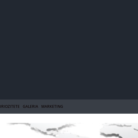
URIOZITETE
GALERIA
MARKETING