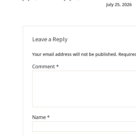
Tentoi të
July 25, 2026
arratisej, por 
kap në kufi
Leave a Reply
Your email address will not be published.
Require
Comment
*
Name
*