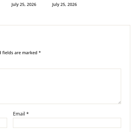
paralajmëron
July 25, 2026
July 25, 2026
u
Komisioni për
Sëmundje
Infektive
d fields are marked
*
Email
*