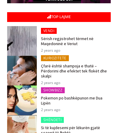
TOP LAJME
VENDI
Sërish regjistrohet tërmet në
Maqedoninë e Veriut
2 years ago
KURIOZITETE
Çfarë është shampoja e thatë –
Përdorimi dhe efektet tek flokët dhe
skalpi
2 years ago
SHOWBIZZ
Pokemon po bashkëpunon me Dua
Lipën
2 years ago
SHËNDETI
Si të kujdesemi për lëkurën gjatë
sezonit të ftohtë