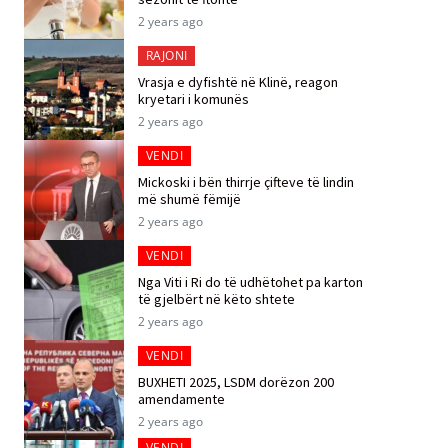
2 years ago
RAJONI
Vrasja e dyfishtë në Klinë, reagon
kryetari i komunës
2 years ago
VENDI
Mickoski i bën thirrje çifteve të lindin
më shumë fëmijë
2 years ago
VENDI
Nga Viti i Ri do të udhëtohet pa karton
të gjelbërt në këto shtete
2 years ago
VENDI
BUXHETI 2025, LSDM dorëzon 200
amendamente
2 years ago
VENDI