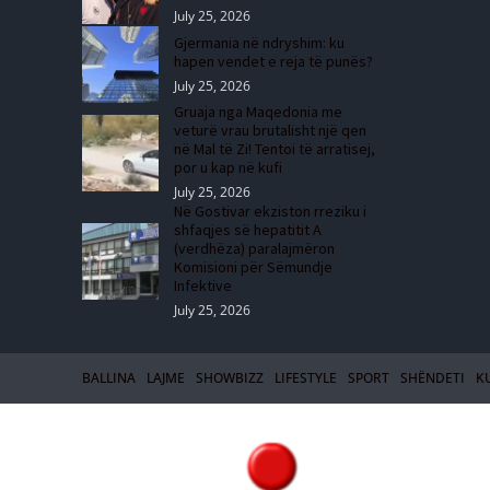
July 25, 2026
Gjermania në ndryshim: ku
hapen vendet e reja të punës?
July 25, 2026
Gruaja nga Maqedonia me
veturë vrau brutalisht një qen
në Mal të Zi! Tentoi të arratisej,
por u kap në kufi
July 25, 2026
Në Gostivar ekziston rreziku i
shfaqjes së hepatitit A
(verdhëza) paralajmëron
Komisioni për Sëmundje
Infektive
July 25, 2026
BALLINA
LAJME
SHOWBIZZ
LIFESTYLE
SPORT
SHËNDETI
K