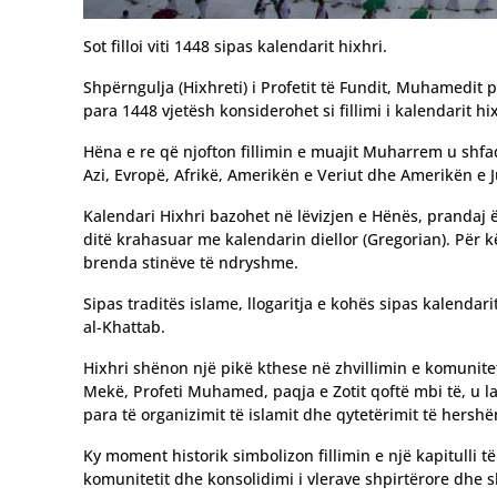
Sot filloi viti 1448 sipas kalendarit hixhri.
Shpërngulja (Hixhreti) i Profetit të Fundit, Muhamedit 
para 1448 vjetësh konsiderohet si fillimi i kalendarit hi
Hëna e re që njofton fillimin e muajit Muharrem u shfa
Azi, Evropë, Afrikë, Amerikën e Veriut dhe Amerikën e J
Kalendari Hixhri bazohet në lëvizjen e Hënës, prandaj
ditë krahasuar me kalendarin diellor (Gregorian). Për k
brenda stinëve të ndryshme.
Sipas traditës islame, llogaritja e kohës sipas kalendari
al-Khattab.
Hixhri shënon një pikë kthese në zhvillimin e komunit
Mekë, Profeti Muhamed, paqja e Zotit qoftë mbi të, u
para të organizimit të islamit dhe qytetërimit të hers
Ky moment historik simbolizon fillimin e një kapitulli të
komunitetit dhe konsolidimi i vlerave shpirtërore dhe 