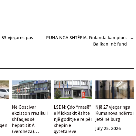
i 53-vjeçares pas
PUNA NGA SHTËPIA: Finlanda kampion,
→
Ballkani në fund
Në Gostivar
LSDM: Çdo “masë”
Një 27 vjeçar nga
e
ekziston rreziku i
e Mickoskit është
Kumanova ndërroi
shfaqjes së
një goditje e re për
jetë në burg
 qen
hepatitit A
xhepin e
July 25, 2026
(verdhëza)
qytetarëve