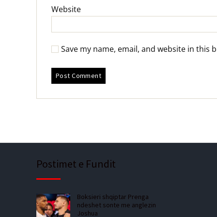
Website
Save my name, email, and website in this 
Postimet e Fundit
Boksieri shqiptar Prenga
ndeshet sonte me anglezin
Joshua