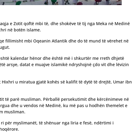
paqja e Zotit qoftë mbi të, dhe shokëve të tij nga Meka në Medinë
xhri në botën islame.
qe fillimisht mbi Oqeanin Atlantik dhe do të mund të vërehet në
ugut.
 është kalendar hënor dhe është më i shkurtër me rreth dhjetë
ëtë arsye, datat e muajve islamikë ndryshojnë çdo vit dhe lëvizin
t Hixhri u miratua gjatë kohës së kalifit të dytë të drejtë, Umar ibn
etit të parë musliman. Përballë persekutimit dhe kërcënimeve në
 largua dhe u vendos në Medinë, ku më pas u hodhën themelet e
hëm musliman.
 ri për myslimanët, të shënuar nga liria e fesë, ndërtimi i
shoqërore.