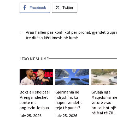
Facebook
Twitter
←
Vrau hallën pas konfliktit për pronat, gjendet trupi 
tre ditësh kërkimesh në lumë
LEXO MË SHUMË
Boksieri shqiptar
Gjermania në
Gruaja nga
Prenga ndeshet
ndryshim: ku
Maqedonia m
sonte me
hapen vendet e
veturë vrau
anglezin Joshua
reja të punës?
brutalisht një
në Mal të Zi!
July 25, 2026
July 25, 2026