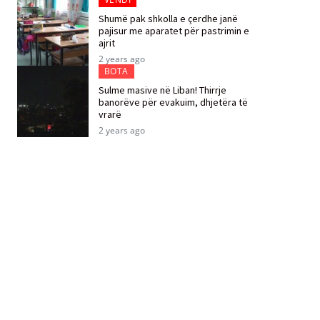
Shumë pak shkolla e çerdhe janë
pajisur me aparatet për pastrimin e
ajrit
2 years ago
BOTA
Sulme masive në Liban! Thirrje
banorëve për evakuim, dhjetëra të
vrarë
2 years ago