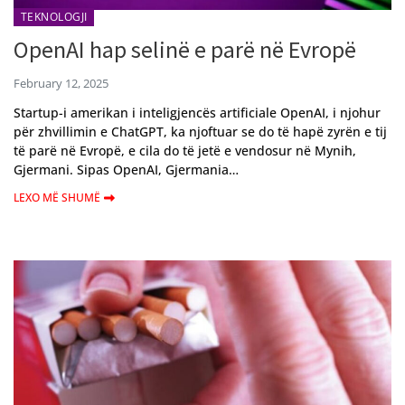
TEKNOLOGJI
OpenAI hap selinë e parë në Evropë
February 12, 2025
Startup-i amerikan i inteligjencës artificiale OpenAI, i njohur
për zhvillimin e ChatGPT, ka njoftuar se do të hapë zyrën e tij
të parë në Evropë, e cila do të jetë e vendosur në Mynih,
Gjermani. Sipas OpenAI, Gjermania…
LEXO MË SHUMË