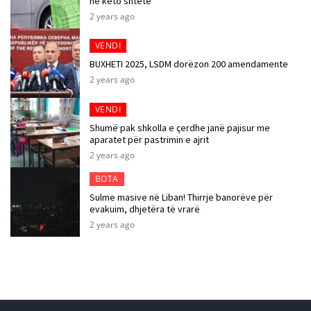
në këto shtete
2 years ago
VENDI
BUXHETI 2025, LSDM dorëzon 200 amendamente
2 years ago
VENDI
Shumë pak shkolla e çerdhe janë pajisur me
aparatet për pastrimin e ajrit
2 years ago
BOTA
Sulme masive në Liban! Thirrje banorëve për
evakuim, dhjetëra të vrarë
2 years ago