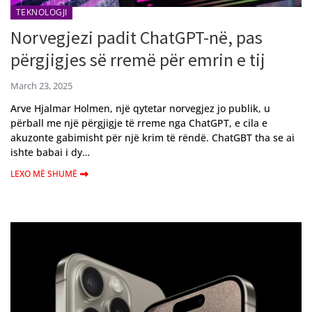
TEKNOLOGJI
Norvegjezi padit ChatGPT-në, pas
përgjigjes së rremë për emrin e tij
March 23, 2025
Arve Hjalmar Holmen, një qytetar norvegjez jo publik, u
përball me një përgjigje të rreme nga ChatGPT, e cila e
akuzonte gabimisht për një krim të rëndë. ChatGBT tha se ai
ishte babai i dy…
LEXO MË SHUMË