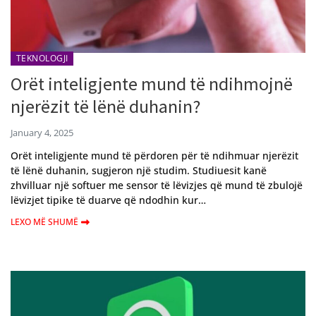
TEKNOLOGJI
Orët inteligjente mund të ndihmojnë
njerëzit të lënë duhanin?
January 4, 2025
Orët inteligjente mund të përdoren për të ndihmuar njerëzit
të lënë duhanin, sugjeron një studim. Studiuesit kanë
zhvilluar një softuer me sensor të lëvizjes që mund të zbulojë
lëvizjet tipike të duarve që ndodhin kur…
LEXO MË SHUMË