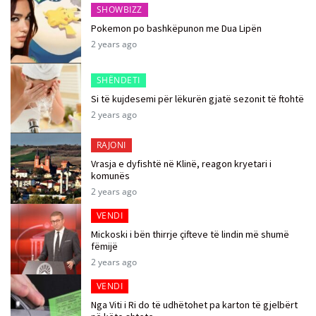
SHOWBIZZ
Pokemon po bashkëpunon me Dua Lipën
2 years ago
SHËNDETI
Si të kujdesemi për lëkurën gjatë sezonit të ftohtë
2 years ago
RAJONI
Vrasja e dyfishtë në Klinë, reagon kryetari i
komunës
2 years ago
VENDI
Mickoski i bën thirrje çifteve të lindin më shumë
fëmijë
2 years ago
VENDI
Nga Viti i Ri do të udhëtohet pa karton të gjelbërt