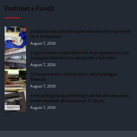
Postimet e Fundit
Studiuesit kinezë konfirmojnë ekzistencën e një forme
të re të materies
August 7, 2026
Zogu në motor anulon fluturimin drejt Gjermanisë/ 150
pasagjerë bllokohen në aeroportin e Selanikut
August 7, 2026
11 komuna ende s’e kanë shlyer detyrimin ligjor
financiar
August 7, 2026
Armë janë gjetur gjatë bastisjes në fshatin Strezovcë,
është arrestuar një kumanovar 77-vjeçar
August 7, 2026