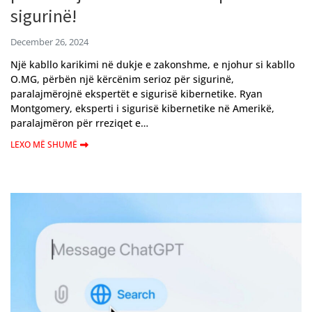
sigurinë!
December 26, 2024
Një kabllo karikimi në dukje e zakonshme, e njohur si kabllo
O.MG, përbën një kërcënim serioz për sigurinë,
paralajmërojnë ekspertët e sigurisë kibernetike. Ryan
Montgomery, eksperti i sigurisë kibernetike në Amerikë,
paralajmëron për rreziqet e…
LEXO MË SHUMË