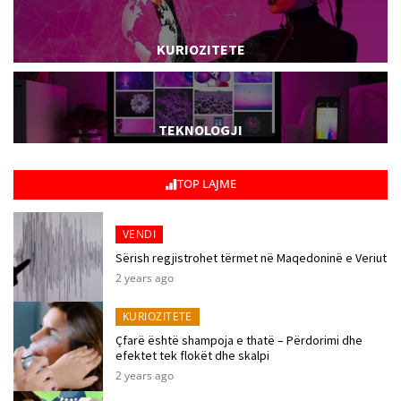
KURIOZITETE
TEKNOLOGJI
TOP LAJME
VENDI
Sërish regjistrohet tërmet në Maqedoninë e Veriut
2 years ago
KURIOZITETE
Çfarë është shampoja e thatë – Përdorimi dhe
efektet tek flokët dhe skalpi
2 years ago