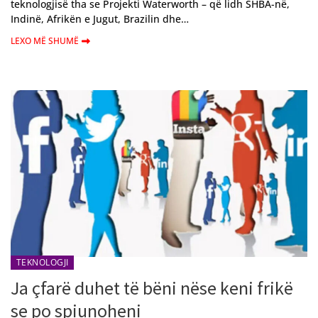
teknologjisë tha se Projekti Waterworth – që lidh SHBA-në,
Indinë, Afrikën e Jugut, Brazilin dhe…
LEXO MË SHUMË
TEKNOLOGJI
Ja çfarë duhet të bëni nëse keni frikë
se po spiunoheni