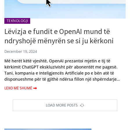
TEKNOLOGJI
Lëvizja e fundit e OpenAI mund të
ndryshojë mënyrën se si ju kërkoni
December 19, 2024
Më herët këtë vjeshtë, OpenAI prezantoi mjetin e tij të
kërkimit ChatGPT ekskluzivisht për abonentët me pagesë.
Tani, kompania e Inteligjencës Artificiale po e bën atë të
disponueshme për të gjithë ndërsa fillon një shpërndarje…
LEXO MË SHUMË
LOAD MORE POSTS