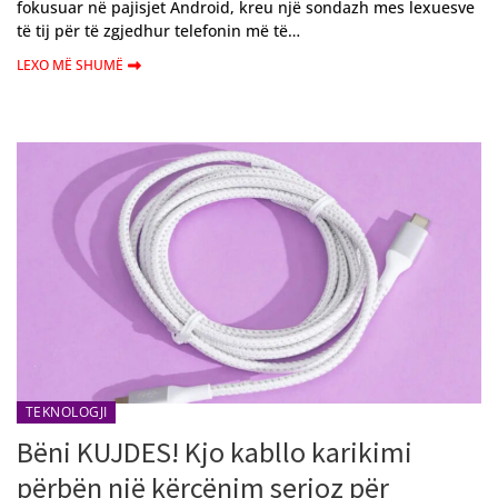
fokusuar në pajisjet Android, kreu një sondazh mes lexuesve
të tij për të zgjedhur telefonin më të…
LEXO MË SHUMË
TEKNOLOGJI
Bëni KUJDES! Kjo kabllo karikimi
përbën një kërcënim serioz për