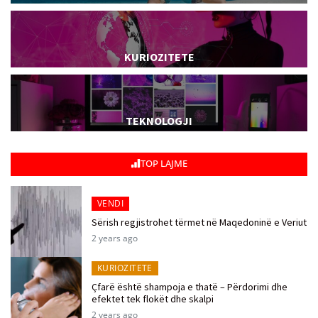
KURIOZITETE
TEKNOLOGJI
TOP LAJME
VENDI
Sërish regjistrohet tërmet në Maqedoninë e Veriut
2 years ago
KURIOZITETE
Çfarë është shampoja e thatë – Përdorimi dhe
efektet tek flokët dhe skalpi
2 years ago