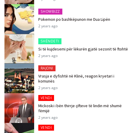
SHOWBIZZ
Pokemon po bashkëpunon me Dua Lipën
2 years ago
SHËNDETI
Si të kujdesemi për lëkurën gjatë sezonit të ftohtë
2 years ago
RAJONI
Vrasja e dyfishtë në Klinë, reagon kryetari i
komunës
2 years ago
VENDI
Mickoski i bën thirrje çifteve të lindin më shumë
fëmijë
2 years ago
VENDI