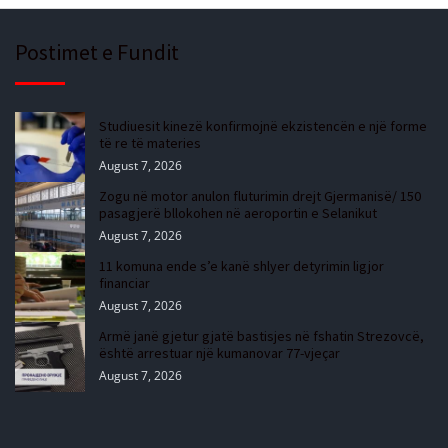
Postimet e Fundit
Studiuesit kinezë konfirmojnë ekzistencën e një forme
të re të materies
August 7, 2026
Zogu në motor anulon fluturimin drejt Gjermanisë/ 150
pasagjerë bllokohen në aeroportin e Selanikut
August 7, 2026
11 komuna ende s’e kanë shlyer detyrimin ligjor
financiar
August 7, 2026
Armë janë gjetur gjatë bastisjes në fshatin Strezovcë,
është arrestuar një kumanovar 77-vjeçar
August 7, 2026