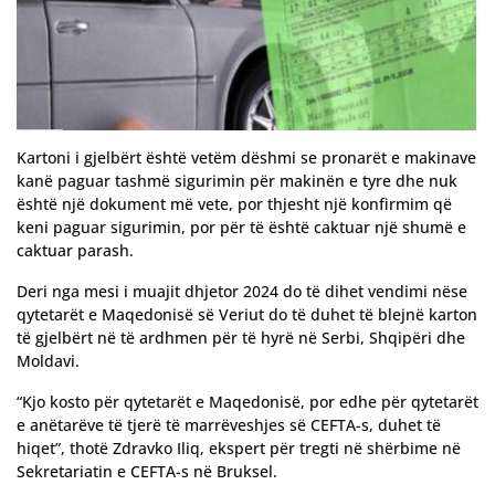
Kartoni i gjelbërt është vetëm dëshmi se pronarët e makinave
kanë paguar tashmë sigurimin për makinën e tyre dhe nuk
është një dokument më vete, por thjesht një konfirmim që
keni paguar sigurimin, por për të është caktuar një shumë e
caktuar parash.
Deri nga mesi i muajit dhjetor 2024 do të dihet vendimi nëse
qytetarët e Maqedonisë së Veriut do të duhet të blejnë karton
të gjelbërt në të ardhmen për të hyrë në Serbi, Shqipëri dhe
Moldavi.
“Kjo kosto për qytetarët e Maqedonisë, por edhe për qytetarët
e anëtarëve të tjerë të marrëveshjes së CEFTA-s, duhet të
hiqet”, thotë Zdravko Iliq, ekspert për tregti në shërbime në
Sekretariatin e CEFTA-s në Bruksel.