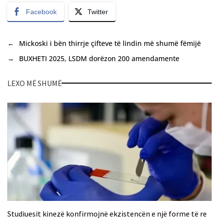
Facebook
Twitter
←
Mickoski i bën thirrje çifteve të lindin më shumë fëmijë
→
BUXHETI 2025, LSDM dorëzon 200 amendamente
LEXO MË SHUMË
Studiuesit kinezë konfirmojnë ekzistencën e një forme të re