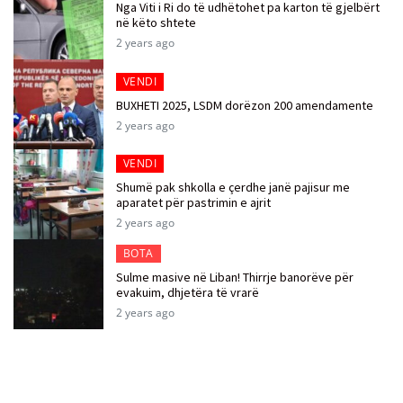
Nga Viti i Ri do të udhëtohet pa karton të gjelbërt
në këto shtete
2 years ago
VENDI
BUXHETI 2025, LSDM dorëzon 200 amendamente
2 years ago
VENDI
Shumë pak shkolla e çerdhe janë pajisur me
aparatet për pastrimin e ajrit
2 years ago
BOTA
Sulme masive në Liban! Thirrje banorëve për
evakuim, dhjetëra të vrarë
2 years ago