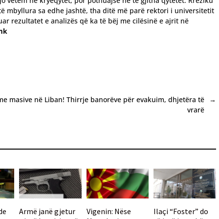
o vetëm në kryeqytet, por pothuajse në të gjitha qytetet. Rreziku
 mbyllura sa edhe jashtë, tha ditë më parë rektori i universitetit
 rezultatet e analizës që ka të bëj me cilësinë e ajrit në
mk
me masive në Liban! Thirrje banorëve për evakuim, dhjetëra të
→
vrarë
de
Armë janë gjetur
Vigenin: Nëse
Ilaçi “Foster” do