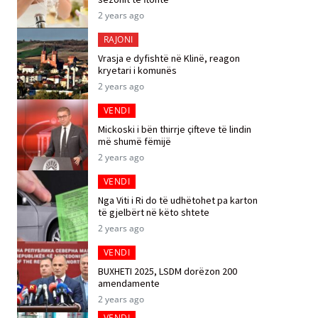
2 years ago
RAJONI
Vrasja e dyfishtë në Klinë, reagon
kryetari i komunës
2 years ago
VENDI
Mickoski i bën thirrje çifteve të lindin
më shumë fëmijë
2 years ago
VENDI
Nga Viti i Ri do të udhëtohet pa karton
të gjelbërt në këto shtete
2 years ago
VENDI
BUXHETI 2025, LSDM dorëzon 200
amendamente
2 years ago
VENDI