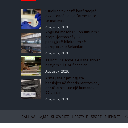
Studiuesit kinezë konfirmojnë
ekzistencën e një forme të re
të materies
August 7, 2026
Zogu në motor anulon fluturimin
drejt Gjermanisë/ 150
pasagjerë bllokohen në
aeroportin e Selanikut
August 7, 2026
11 komuna ende s’e kanë shlyer
detyrimin ligjor financiar
August 7, 2026
Armë janë gjetur gjatë
bastisjes në fshatin Strezovcë,
është arrestuar një kumanovar
77-vjeçar
August 7, 2026
BALLINA
LAJME
SHOWBIZZ
LIFESTYLE
SPORT
SHËNDETI
K