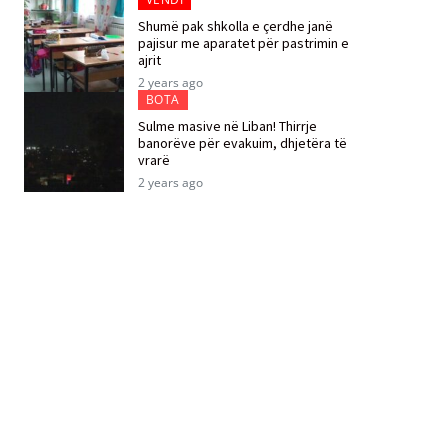
Shumë pak shkolla e çerdhe janë
pajisur me aparatet për pastrimin e
ajrit
2 years ago
BOTA
Sulme masive në Liban! Thirrje
banorëve për evakuim, dhjetëra të
vrarë
2 years ago