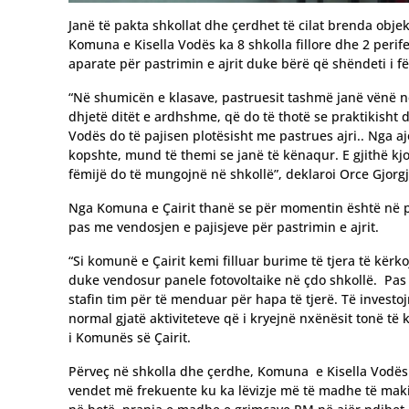
Janë të pakta shkollat dhe çerdhet të cilat brenda objek
Komuna e Kisella Vodës ka 8 shkolla fillore dhe 2 perife
aparate për pastrimin e ajrit duke bërë që shëndeti i
“Në shumicën e klasave, pastruesit tashmë janë vënë në
dhjetë ditët e ardhshme, që do të thotë se praktikisht 
Vodës do të pajisen plotësisht me pastrues ajri.. Nga
kopshte, mund të themi se janë të kënaqur. E gjithë k
fëmijë do të mungojnë në shkollë”, deklaroi Orce Gjorgj
Nga Komuna e Çairit thanë se për momentin është në p
pas me vendosjen e pajisjeve për pastrimin e ajrit.
“Si komunë e Çairit kemi filluar burime të tjera të kër
duke vendosur panele fotovoltaike në çdo shkollë. Pas
stafin tim për të menduar për hapa të tjerë. Të investoj
normal gjatë aktiviteteve që i kryejnë nxënësit tonë të 
i Komunës së Çairit.
Përveç në shkolla dhe çerdhe, Komuna e Kisella Vodës 
vendet më frekuente ku ka lëvizje më të madhe të maki