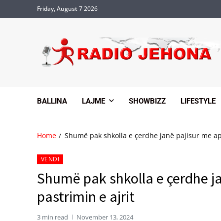
Friday, August 7 2026
BALLINA
LAJME
SHOWBIZZ
LIFESTYLE
Home
Shumë pak shkolla e çerdhe janë pajisur me apa
VENDI
Shumë pak shkolla e çerdhe ja
pastrimin e ajrit
3 min read
November 13, 2024