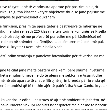
teve të tyre kanë të vendosura aparate për pastrimin e ajrit.
rike. Të gjitha klasat e këtyre objekteve thuajse janë pajisur me
 fëmijëve të përmirësohet dukshëm
 funksion, presim që pjesa tjetër e pastruesve të mbërrijë në
diku mendoj se rreth 220 klasa në territorin e komunës së Kisella
 ajo që bisedojmë me profesorët por edhe me përkëdhelëset në
jo ndikon në shëndetin e fëmijëve, ata sëmuren më pak, më pak
ievski, kryetar I Komunës Kisella Voda.
ërfundim vendosja e paneleve fotovoltaike për të vazhduar më
kojmë të cilat janë më të pastëra dhe kemi bërë shumë invetsime
 këtyre hulumtimeve ne do të ulemi me sektorin e Arsimit dhe
më në ato aparate të cilat e filtrojnë ajrin brenda për brenda që
kenë mundësi që të thithin ajër të patër”, tha Visar Ganiu, kryetar
ka vendosur edhe 5 pastrues të ajrit në ambient të jashtëm, në
nave. Ndërsa Shkupi radhitet ndër qytetet me ajër më të ndotur