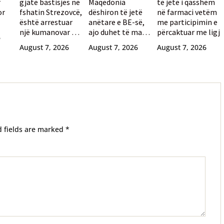
r
gjatë bastisjes në
Maqedonia
të jetë i qasshëm
or
fshatin Strezovcë,
dëshiron të jetë
në farmaci vetëm
është arrestuar
anëtare e BE-së,
me participimin e
një kumanovar 77-
ajo duhet të marrë
përcaktuar me ligj
6
vjeçar
mbështetjen e
August 7, 2026
August 7, 2026
August 7, 2026
qytetarëve
bullgarë
d fields are marked
*