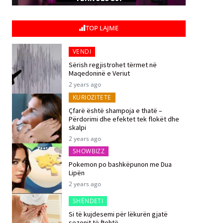
TOP LAJME
VENDI
Sërish regjistrohet tërmet në
Maqedoninë e Veriut
2 years ago
KURIOZITETE
Çfarë është shampoja e thatë –
Përdorimi dhe efektet tek flokët dhe
skalpi
2 years ago
SHOWBIZZ
Pokemon po bashkëpunon me Dua
Lipën
2 years ago
SHËNDETI
Si të kujdesemi për lëkurën gjatë
sezonit të ftohtë