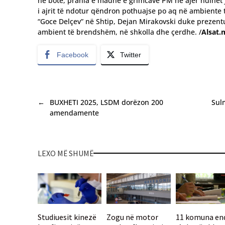
në botë, prania e madhe e grimcave PM në ajër ndihet j
i ajrit të ndotur qëndron pothuajse po aq në ambiente të
“Goce Delçev” në Shtip, Dejan Mirakovski duke prezentuar
ambient të brendshëm, në shkolla dhe çerdhe. /
Alsat.
Facebook
Twitter
←
BUXHETI 2025, LSDM dorëzon 200
Sul
amendamente
LEXO MË SHUMË
Studiuesit kinezë
Zogu në motor
11 komuna en