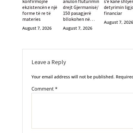
konfirmojnë
anulon fluturimin
s’e kanë shlye
ekzistencën e një
drejt Gjermanisë/
detyrimin ligj
forme të re të
150 pasagjerë
financiar
materies
bllokohen në
August 7, 202
aeroportin e
August 7, 2026
August 7, 2026
Selanikut
Leave a Reply
Your email address will not be published.
Require
Comment
*