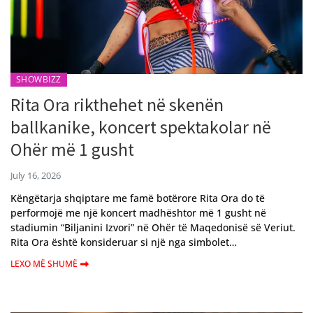
SHOWBIZZ
Rita Ora rikthehet në skenën
ballkanike, koncert spektakolar në
Ohër më 1 gusht
July 16, 2026
Këngëtarja shqiptare me famë botërore Rita Ora do të
performojë me një koncert madhështor më 1 gusht në
stadiumin “Biljanini Izvori” në Ohër të Maqedonisë së Veriut.
Rita Ora është konsideruar si një nga simbolet…
LEXO MË SHUMË