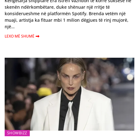
Këngëtarja shqiptare Era Istrefi vazhdon të korrë suksese në
skenën ndërkombëtare, duke shënuar një rritje të
konsiderueshme në platformën Spotify. Brenda vetëm një
muaji, artistja ka fituar mbi 1 milion dëgjues të rinj mujorë,
një…
LEXO MË SHUMË
SHOWBIZZ