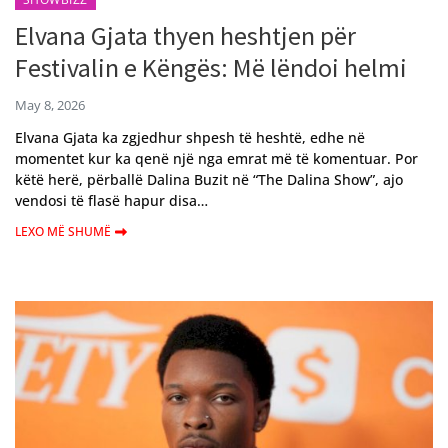
Elvana Gjata thyen heshtjen për
Festivalin e Këngës: Më lëndoi helmi
May 8, 2026
Elvana Gjata ka zgjedhur shpesh të heshtë, edhe në
momentet kur ka qenë një nga emrat më të komentuar. Por
këtë herë, përballë Dalina Buzit në “The Dalina Show”, ajo
vendosi të flasë hapur disa…
LEXO MË SHUMË