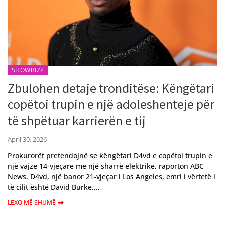
SHOWBIZZ
Zbulohen detaje tronditëse: Këngëtari
copëtoi trupin e një adoleshenteje për
të shpëtuar karrierën e tij
April 30, 2026
Prokurorët pretendojnë se këngëtari D4vd e copëtoi trupin e
një vajze 14-vjeçare me një sharrë elektrike, raporton ABC
News. D4vd, një banor 21-vjeçar i Los Angeles, emri i vërtetë i
të cilit është David Burke,…
LEXO MË SHUMË