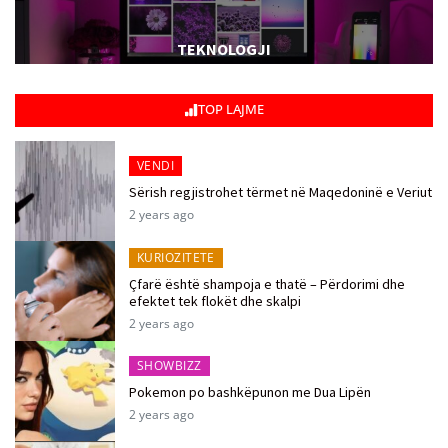
TEKNOLOGJI
TOP LAJME
VENDI
Sërish regjistrohet tërmet në Maqedoninë e Veriut
2 years ago
KURIOZITETE
Çfarë është shampoja e thatë – Përdorimi dhe
efektet tek flokët dhe skalpi
2 years ago
SHOWBIZZ
Pokemon po bashkëpunon me Dua Lipën
2 years ago