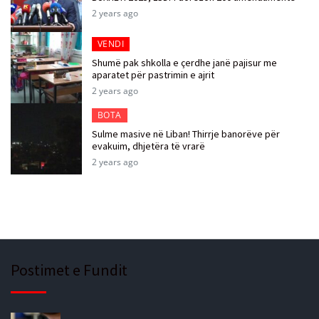
2 years ago
VENDI
Shumë pak shkolla e çerdhe janë pajisur me
aparatet për pastrimin e ajrit
2 years ago
BOTA
Sulme masive në Liban! Thirrje banorëve për
evakuim, dhjetëra të vrarë
2 years ago
Postimet e Fundit