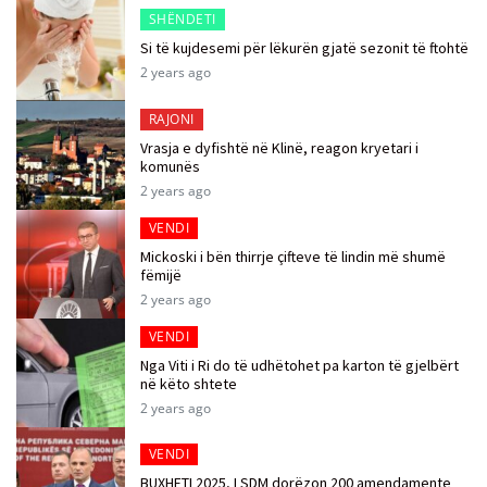
SHËNDETI
Si të kujdesemi për lëkurën gjatë sezonit të ftohtë
2 years ago
RAJONI
Vrasja e dyfishtë në Klinë, reagon kryetari i
komunës
2 years ago
VENDI
Mickoski i bën thirrje çifteve të lindin më shumë
fëmijë
2 years ago
VENDI
Nga Viti i Ri do të udhëtohet pa karton të gjelbërt
në këto shtete
2 years ago
VENDI
BUXHETI 2025, LSDM dorëzon 200 amendamente