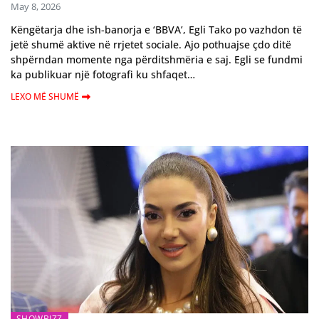
May 8, 2026
Këngëtarja dhe ish-banorja e ‘BBVA’, Egli Tako po vazhdon të
jetë shumë aktive në rrjetet sociale. Ajo pothuajse çdo ditë
shpërndan momente nga përditshmëria e saj. Egli se fundmi
ka publikuar një fotografi ku shfaqet…
LEXO MË SHUMË
SHOWBIZZ