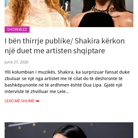
SHOWBIZZ
I bën thirrje publike/ Shakira kërkon
një duet me artisten shqiptare
June 27, 2026
Ylli kolumbian i muzikës, Shakira, ka surprizuar fansat duke
zbuluar se një nga artistet me të cilat do të dëshironte të
bashkëpunonte në të ardhmen është Dua Lipa. Gjatë një
interviste të zhvilluar me Lele…
LEXO MË SHUMË