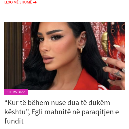
LEXO MË SHUMË
SHOWBIZZ
“Kur të bëhem nuse dua të dukëm
kështu”, Egli mahnitë në paraqitjen e
fundit