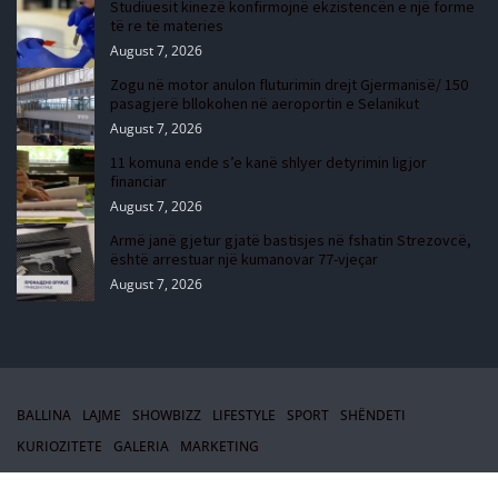
Studiuesit kinezë konfirmojnë ekzistencën e një forme
të re të materies
August 7, 2026
Zogu në motor anulon fluturimin drejt Gjermanisë/ 150
pasagjerë bllokohen në aeroportin e Selanikut
August 7, 2026
11 komuna ende s’e kanë shlyer detyrimin ligjor
financiar
August 7, 2026
Armë janë gjetur gjatë bastisjes në fshatin Strezovcë,
është arrestuar një kumanovar 77-vjeçar
August 7, 2026
BALLINA
LAJME
SHOWBIZZ
LIFESTYLE
SPORT
SHËNDETI
KURIOZITETE
GALERIA
MARKETING