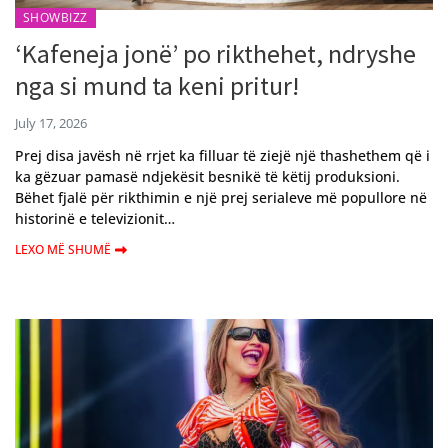
SHOWBIZZ
‘Kafeneja jonë’ po rikthehet, ndryshe
nga si mund ta keni pritur!
July 17, 2026
Prej disa javësh në rrjet ka filluar të ziejë një thashethem që i
ka gëzuar pamasë ndjekësit besnikë të këtij produksioni.
Bëhet fjalë për rikthimin e një prej serialeve më popullore në
historinë e televizionit…
LEXO MË SHUMË