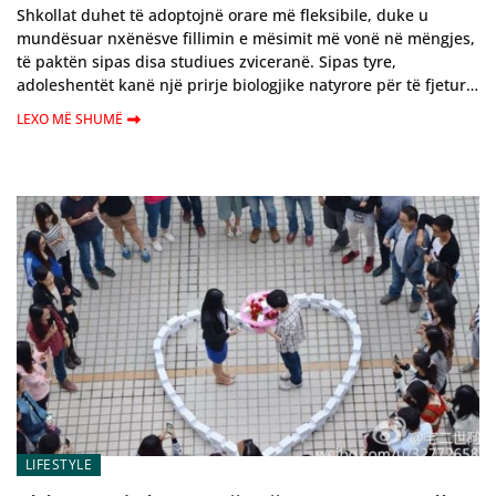
Shkollat duhet të adoptojnë orare më fleksibile, duke u
mundësuar nxënësve fillimin e mësimit më vonë në mëngjes,
të paktën sipas disa studiues zviceranë. Sipas tyre,
adoleshentët kanë një prirje biologjike natyrore për të fjetur…
LEXO MË SHUMË
LIFESTYLE