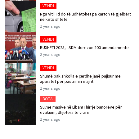
VENDI
Nga Viti i Ri do të udhëtohet pa karton të gjelbërt
në këto shtete
2 years ago
VENDI
BUXHETI 2025, LSDM dorëzon 200 amendamente
2 years ago
VENDI
Shumë pak shkolla e çerdhe janë pajisur me
aparatet për pastrimin e ajrit
2 years ago
BOTA
Sulme masive në Liban! Thirrje banorëve për
evakuim, dhjetëra të vrarë
2 years ago