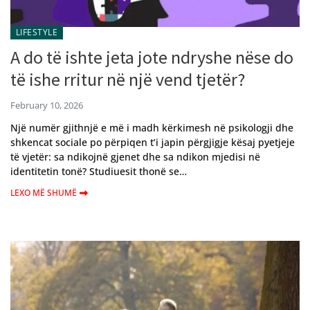
LIFESTYLE
A do të ishte jeta jote ndryshe nëse do
të ishe rritur në një vend tjetër?
February 10, 2026
Një numër gjithnjë e më i madh kërkimesh në psikologji dhe
shkencat sociale po përpiqen t’i japin përgjigje kësaj pyetjeje
të vjetër: sa ndikojnë gjenet dhe sa ndikon mjedisi në
identitetin tonë? Studiuesit thonë se…
LEXO MË SHUMË