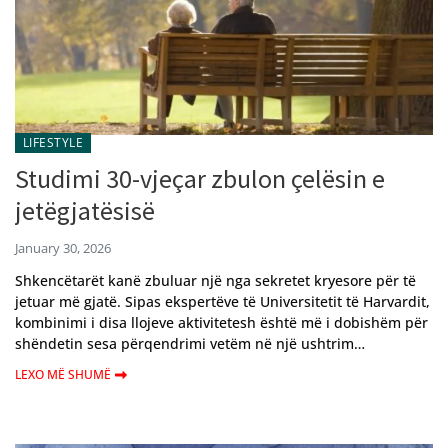
LIFESTYLE
Studimi 30-vjeçar zbulon çelësin e
jetëgjatësisë
January 30, 2026
Shkencëtarët kanë zbuluar një nga sekretet kryesore për të
jetuar më gjatë. Sipas ekspertëve të Universitetit të Harvardit,
kombinimi i disa llojeve aktivitetesh është më i dobishëm për
shëndetin sesa përqendrimi vetëm në një ushtrim…
LEXO MË SHUMË