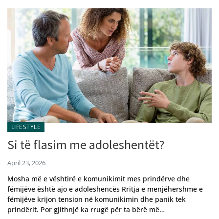
LIFESTYLE
Si të flasim me adoleshentët?
April 23, 2026
Mosha më e vështirë e komunikimit mes prindërve dhe
fëmijëve është ajo e adoleshencës Rritja e menjëhershme e
fëmijëve krijon tension në komunikimin dhe panik tek
prindërit. Por gjithnjë ka rrugë për ta bërë më…