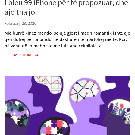
I bleu 99 iPhone për të propozuar, dhe
ajo tha jo.
February 23, 2026
Një burrë kinez mendoi se një gjest i madh romantik ishte ajo
që i duhej për ta bindur të dashurën të martohej me të. Por,
në vend që ta mahniste me lule apo çokollata, ai…
LEXO MË SHUMË