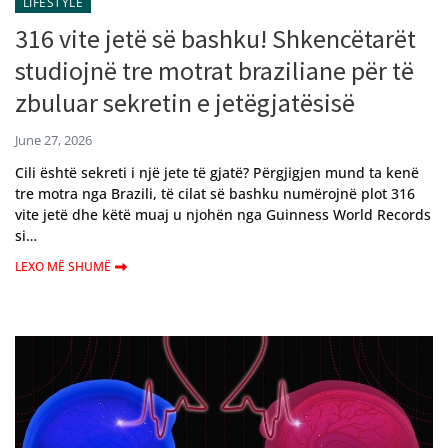
LIFESTYLE
316 vite jetë së bashku! Shkencëtarët
studiojnë tre motrat braziliane për të
zbuluar sekretin e jetëgjatësisë
June 27, 2026
Cili është sekreti i një jete të gjatë? Përgjigjen mund ta kenë
tre motra nga Brazili, të cilat së bashku numërojnë plot 316
vite jetë dhe këtë muaj u njohën nga Guinness World Records
si…
LEXO MË SHUMË