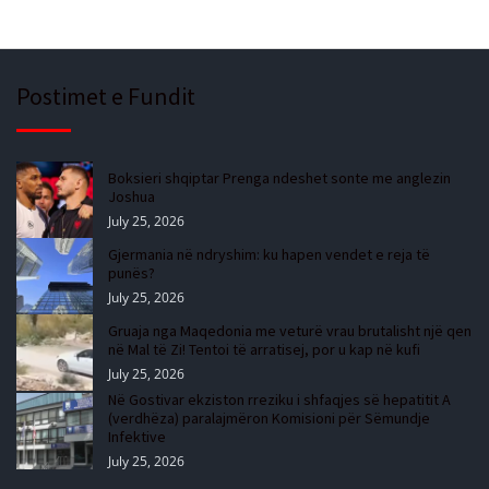
Postimet e Fundit
Boksieri shqiptar Prenga ndeshet sonte me anglezin
Joshua
July 25, 2026
Gjermania në ndryshim: ku hapen vendet e reja të
punës?
July 25, 2026
Gruaja nga Maqedonia me veturë vrau brutalisht një qen
në Mal të Zi! Tentoi të arratisej, por u kap në kufi
July 25, 2026
Në Gostivar ekziston rreziku i shfaqjes së hepatitit A
(verdhëza) paralajmëron Komisioni për Sëmundje
Infektive
July 25, 2026