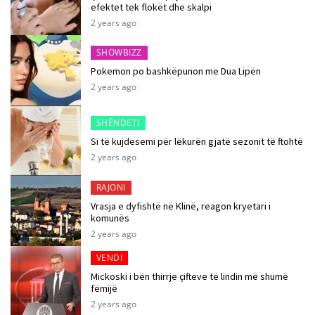
efektet tek flokët dhe skalpi
2 years ago
SHOWBIZZ
Pokemon po bashkëpunon me Dua Lipën
2 years ago
SHËNDETI
Si të kujdesemi për lëkurën gjatë sezonit të ftohtë
2 years ago
RAJONI
Vrasja e dyfishtë në Klinë, reagon kryetari i
komunës
2 years ago
VENDI
Mickoski i bën thirrje çifteve të lindin më shumë
fëmijë
2 years ago