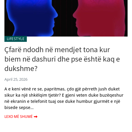
LIFESTYLE
Çfarë ndodh në mendjet tona kur
biem në dashuri dhe pse është kaq e
dukshme?
April 25, 2026
A e keni vënë re se, papritmas, çdo gjë përreth jush duket
sikur ka një shkëlqim tjetër? E gjeni veten duke buzëqeshur
në ekranin e telefonit tuaj ose duke humbur gjurmët e një
bisede sepse…
LEXO MË SHUMË