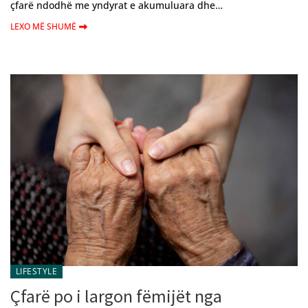
çfarë ndodhë me yndyrat e akumuluara dhe…
LEXO MË SHUMË
LIFESTYLE
Çfarë po i largon fëmijët nga