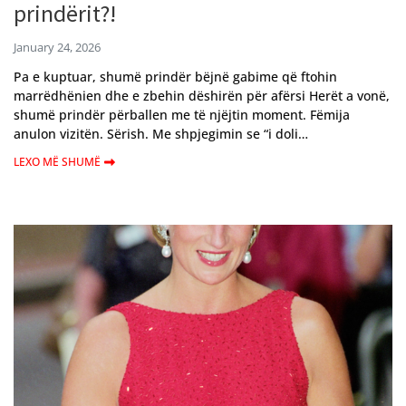
prindërit?!
January 24, 2026
Pa e kuptuar, shumë prindër bëjnë gabime që ftohin
marrëdhënien dhe e zbehin dëshirën për afërsi Herët a vonë,
shumë prindër përballen me të njëjtin moment. Fëmija
anulon vizitën. Sërish. Me shpjegimin se “i doli…
LEXO MË SHUMË