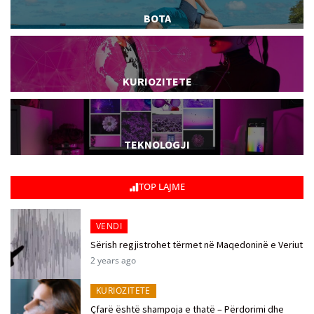
BOTA
KURIOZITETE
TEKNOLOGJI
TOP LAJME
VENDI
Sërish regjistrohet tërmet në Maqedoninë e Veriut
2 years ago
KURIOZITETE
Çfarë është shampoja e thatë – Përdorimi dhe