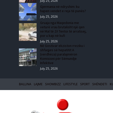
July 25, 2026
Gjermania në ndryshim: ku
hapen vendet e reja të punës?
July 25, 2026
Gruaja nga Maqedonia me
veturë vrau brutalisht një qen
në Mal të Zi! Tentoi të arratisej,
por u kap në kufi
July 25, 2026
Në Gostivar ekziston rreziku i
shfaqjes së hepatitit A
(verdhëza) paralajmëron
Komisioni për Sëmundje
Infektive
July 25, 2026
BALLINA
LAJME
SHOWBIZZ
LIFESTYLE
SPORT
SHËNDETI
K