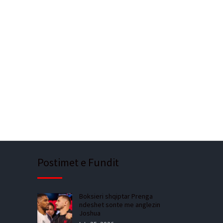
Postimet e Fundit
Boksieri shqiptar Prenga
ndeshet sonte me anglezin
Joshua