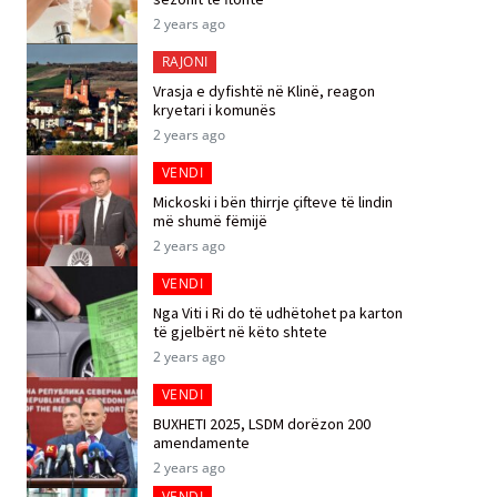
2 years ago
RAJONI
Vrasja e dyfishtë në Klinë, reagon
kryetari i komunës
2 years ago
VENDI
Mickoski i bën thirrje çifteve të lindin
më shumë fëmijë
2 years ago
VENDI
Nga Viti i Ri do të udhëtohet pa karton
të gjelbërt në këto shtete
2 years ago
VENDI
BUXHETI 2025, LSDM dorëzon 200
amendamente
2 years ago
VENDI