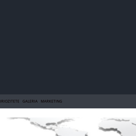
URIOZITETE
GALERIA
MARKETING