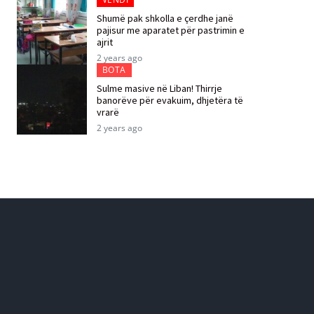
Shumë pak shkolla e çerdhe janë
pajisur me aparatet për pastrimin e
ajrit
2 years ago
BOTA
Sulme masive në Liban! Thirrje
banorëve për evakuim, dhjetëra të
vrarë
2 years ago