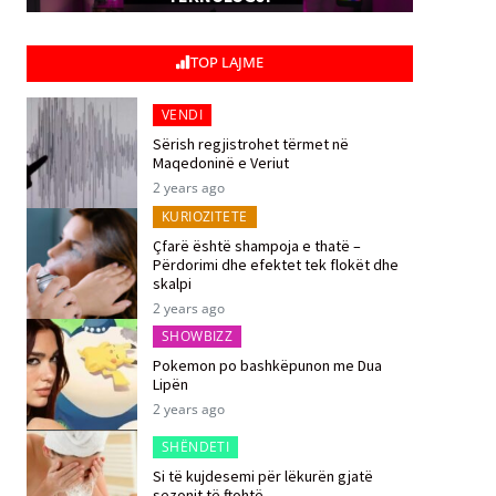
TOP LAJME
VENDI
Sërish regjistrohet tërmet në
Maqedoninë e Veriut
2 years ago
KURIOZITETE
Çfarë është shampoja e thatë –
Përdorimi dhe efektet tek flokët dhe
skalpi
2 years ago
SHOWBIZZ
Pokemon po bashkëpunon me Dua
Lipën
2 years ago
SHËNDETI
Si të kujdesemi për lëkurën gjatë
sezonit të ftohtë