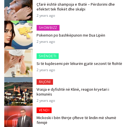
Çfarë është shampoja e thatë – Përdorimi dhe
efektet tek flokët dhe skalpi
2 years ago
SHOWBIZZ
Pokemon po bashkëpunon me Dua Lipën
2 years ago
SHËNDETI
Si të kujdesemi për lëkurën gjatë sezonit të ftohtë
2 years ago
RAJONI
Vrasja e dyfishtë në Klinë, reagon kryetari i
komunës
2 years ago
VENDI
Mickoski i bën thirrje çifteve të lindin më shumë
fëmijë