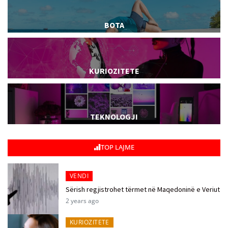
BOTA
KURIOZITETE
TEKNOLOGJI
TOP LAJME
VENDI
Sërish regjistrohet tërmet në Maqedoninë e Veriut
2 years ago
KURIOZITETE