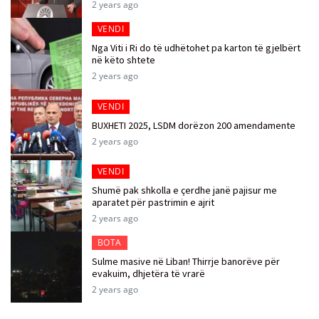
2 years ago
VENDI
Nga Viti i Ri do të udhëtohet pa karton të gjelbërt
në këto shtete
2 years ago
VENDI
BUXHETI 2025, LSDM dorëzon 200 amendamente
2 years ago
VENDI
Shumë pak shkolla e çerdhe janë pajisur me
aparatet për pastrimin e ajrit
2 years ago
BOTA
Sulme masive në Liban! Thirrje banorëve për
evakuim, dhjetëra të vrarë
2 years ago