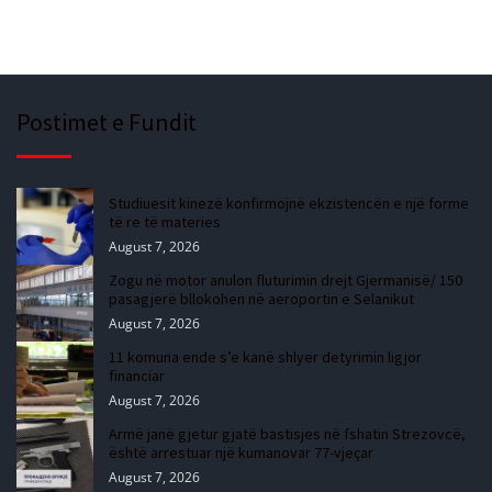
Postimet e Fundit
Studiuesit kinezë konfirmojnë ekzistencën e një forme
të re të materies
August 7, 2026
Zogu në motor anulon fluturimin drejt Gjermanisë/ 150
pasagjerë bllokohen në aeroportin e Selanikut
August 7, 2026
11 komuna ende s’e kanë shlyer detyrimin ligjor
financiar
August 7, 2026
Armë janë gjetur gjatë bastisjes në fshatin Strezovcë,
është arrestuar një kumanovar 77-vjeçar
August 7, 2026