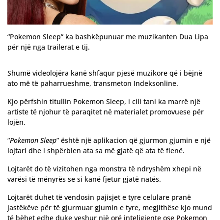
“Pokemon Sleep” ka bashkëpunuar me muzikanten Dua Lipa
për një nga trailerat e tij.
Shumë videolojëra kanë shfaqur pjesë muzikore që i bëjnë
ato më të paharrueshme, transmeton Indeksonline.
Kjo përfshin titullin Pokemon Sleep, i cili tani ka marrë një
artiste të njohur të paraqitet në materialet promovuese për
lojën.
“
Pokemon Sleep
” është një aplikacion që gjurmon gjumin e një
lojtari dhe i shpërblen ata sa më gjatë që ata të flenë.
Lojtarët do të vizitohen nga monstra të ndryshëm xhepi në
varësi të mënyrës se si kanë fjetur gjatë natës.
Lojtarët duhet të vendosin pajisjet e tyre celulare pranë
jastëkëve për të gjurmuar gjumin e tyre, megjithëse kjo mund
të bëhet edhe duke veshur një
orë inteligjente ose Pokemon