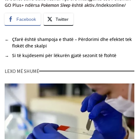
GO Plus+ ndërsa
Pokemon Sleep
është aktiv
./Indeksonline/
Facebook
Twitter
←
Çfarë është shampoja e thatë – Përdorimi dhe efektet tek
flokët dhe skalpi
→
Si të kujdesemi për lëkurën gjatë sezonit të ftohtë
LEXO MË SHUMË