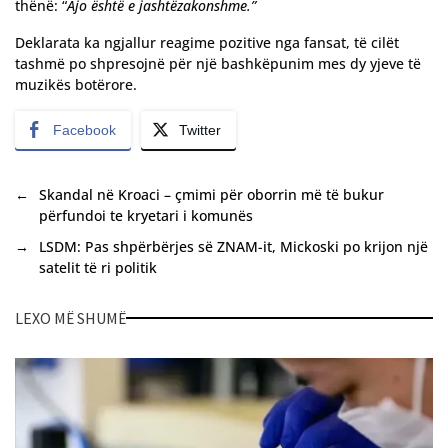
thënë: “
Ajo është e jashtëzakonshme.”
Deklarata ka ngjallur reagime pozitive nga fansat, të cilët
tashmë po shpresojnë për një bashkëpunim mes dy yjeve të
muzikës botërore.
Facebook
Twitter
←
Skandal në Kroaci – çmimi për oborrin më të bukur
përfundoi te kryetari i komunës
→
LSDM: Pas shpërbërjes së ZNAM-it, Mickoski po krijon një
satelit të ri politik
LEXO MË SHUMË