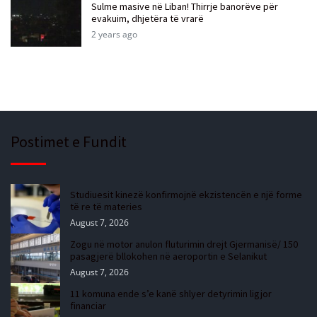
Sulme masive në Liban! Thirrje banorëve për
evakuim, dhjetëra të vrarë
2 years ago
Postimet e Fundit
Studiuesit kinezë konfirmojnë ekzistencën e një forme
të re të materies
August 7, 2026
Zogu në motor anulon fluturimin drejt Gjermanisë/ 150
pasagjerë bllokohen në aeroportin e Selanikut
August 7, 2026
11 komuna ende s’e kanë shlyer detyrimin ligjor
financiar