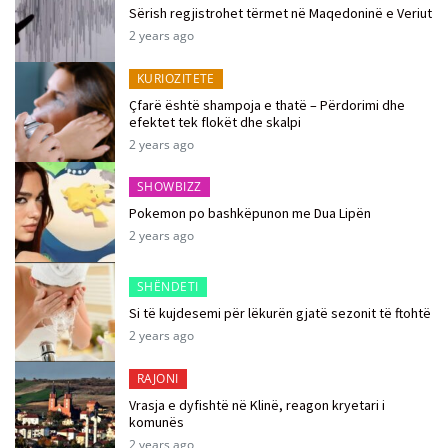
Sërish regjistrohet tërmet në Maqedoninë e Veriut
2 years ago
KURIOZITETE
Çfarë është shampoja e thatë – Përdorimi dhe
efektet tek flokët dhe skalpi
2 years ago
SHOWBIZZ
Pokemon po bashkëpunon me Dua Lipën
2 years ago
SHËNDETI
Si të kujdesemi për lëkurën gjatë sezonit të ftohtë
2 years ago
RAJONI
Vrasja e dyfishtë në Klinë, reagon kryetari i
komunës
2 years ago