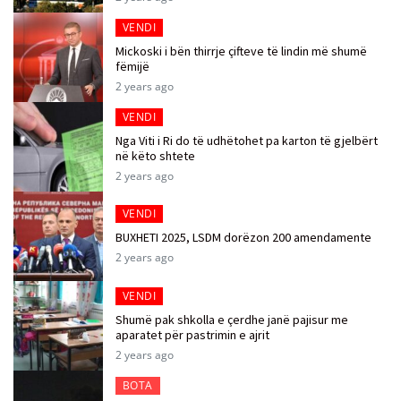
VENDI
Mickoski i bën thirrje çifteve të lindin më shumë
fëmijë
2 years ago
VENDI
Nga Viti i Ri do të udhëtohet pa karton të gjelbërt
në këto shtete
2 years ago
VENDI
BUXHETI 2025, LSDM dorëzon 200 amendamente
2 years ago
VENDI
Shumë pak shkolla e çerdhe janë pajisur me
aparatet për pastrimin e ajrit
2 years ago
BOTA