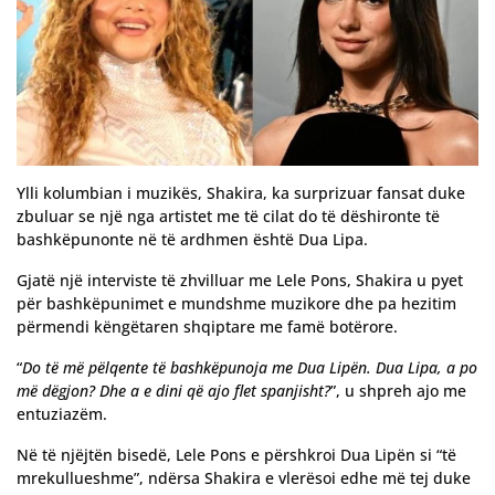
Ylli kolumbian i muzikës, Shakira, ka surprizuar fansat duke
zbuluar se një nga artistet me të cilat do të dëshironte të
bashkëpunonte në të ardhmen është Dua Lipa.
Gjatë një interviste të zhvilluar me Lele Pons, Shakira u pyet
për bashkëpunimet e mundshme muzikore dhe pa hezitim
përmendi këngëtaren shqiptare me famë botërore.
“
Do të më pëlqente të bashkëpunoja me Dua Lipën. Dua Lipa, a po
më dëgjon? Dhe a e dini që ajo flet spanjisht?
”, u shpreh ajo me
entuziazëm.
Në të njëjtën bisedë, Lele Pons e përshkroi Dua Lipën si “të
mrekullueshme”, ndërsa Shakira e vlerësoi edhe më tej duke