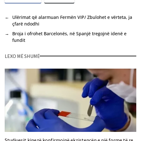
←
Ulërimat që alarmuan Fermën VIP/ Zbulohet e vërteta, ja
çfarë ndodhi
→
Broja i ofrohet Barcelonës, në Spanjë tregojnë idenë e
fundit
LEXO MË SHUMË
Studiuesit kinezë konfirmojnë ekzistencën e një forme të re