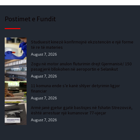
Postimet e Fundit
Studiuesit kinezë konfirmojnë ekzistencën e një forme
të re të materies
August 7, 2026
Zogu në motor anulon fluturimin drejt Gjermanisë/ 150
pasagjerë bllokohen në aeroportin e Selanikut
August 7, 2026
11 komuna ende s’e kanë shlyer detyrimin ligjor
financiar
August 7, 2026
Armë janë gjetur gjatë bastisjes në fshatin Strezovcë,
është arrestuar një kumanovar 77-vjeçar
August 7, 2026