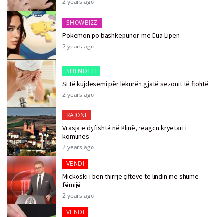
2 years ago
SHOWBIZZ
Pokemon po bashkëpunon me Dua Lipën
2 years ago
SHËNDETI
Si të kujdesemi për lëkurën gjatë sezonit të ftohtë
2 years ago
RAJONI
Vrasja e dyfishtë në Klinë, reagon kryetari i
komunës
2 years ago
VENDI
Mickoski i bën thirrje çifteve të lindin më shumë
fëmijë
2 years ago
VENDI