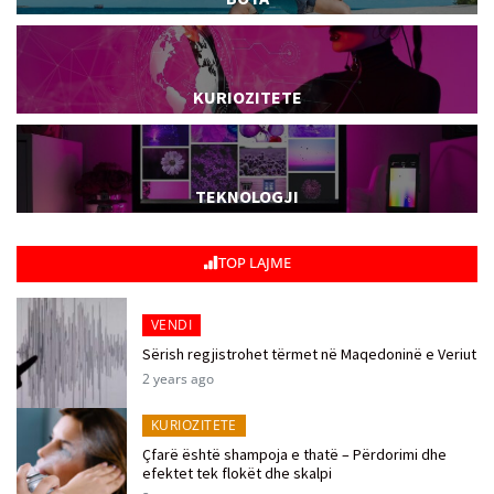
KURIOZITETE
TEKNOLOGJI
TOP LAJME
VENDI
Sërish regjistrohet tërmet në Maqedoninë e Veriut
2 years ago
KURIOZITETE
Çfarë është shampoja e thatë – Përdorimi dhe
efektet tek flokët dhe skalpi