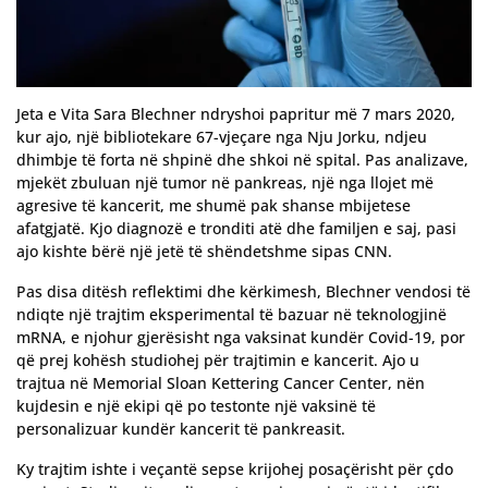
Jeta e Vita Sara Blechner ndryshoi papritur më 7 mars 2020,
kur ajo, një bibliotekare 67-vjeçare nga Nju Jorku, ndjeu
dhimbje të forta në shpinë dhe shkoi në spital. Pas analizave,
mjekët zbuluan një tumor në pankreas, një nga llojet më
agresive të kancerit, me shumë pak shanse mbijetese
afatgjatë. Kjo diagnozë e tronditi atë dhe familjen e saj, pasi
ajo kishte bërë një jetë të shëndetshme sipas CNN.
Pas disa ditësh reflektimi dhe kërkimesh, Blechner vendosi të
ndiqte një trajtim eksperimental të bazuar në teknologjinë
mRNA, e njohur gjerësisht nga vaksinat kundër Covid-19, por
që prej kohësh studiohej për trajtimin e kancerit. Ajo u
trajtua në Memorial Sloan Kettering Cancer Center, nën
kujdesin e një ekipi që po testonte një vaksinë të
personalizuar kundër kancerit të pankreasit.
Ky trajtim ishte i veçantë sepse krijohej posaçërisht për çdo