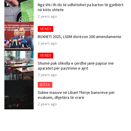
Nga Viti i Ri do të udhëtohet pa karton të gjelbërt
në këto shtete
2 years ago
VENDI
BUXHETI 2025, LSDM dorëzon 200 amendamente
2 years ago
VENDI
Shumë pak shkolla e çerdhe janë pajisur me
aparatet për pastrimin e ajrit
2 years ago
BOTA
Sulme masive në Liban! Thirrje banorëve për
evakuim, dhjetëra të vrarë
2 years ago