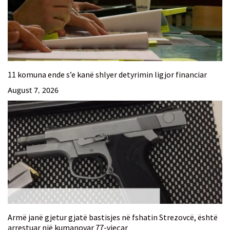
11 komuna ende s’e kanë shlyer detyrimin ligjor financiar
August 7, 2026
Armë janë gjetur gjatë bastisjes në fshatin Strezovcë, është
arrestuar një kumanovar 77-vjeçar