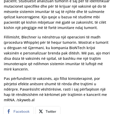
pacient. Studiuesit analizuan tumorin e saj për të identifikuar
mutacionet specifike dhe për të krijuar një vaksinë që do të
mësonte sistemin imunitar të saj të njihte dhe të sulmonte
qelizat kancerogjene. Kjo qasje u bazua në studime mbi
pacientët që kishin mbijetuar më gjatë se zakonisht, të cilët
kishin një përgjigje më të fortë imunitare ndaj tumorit.
Fillimisht, Blechner iu nënshtrua një operacioni të madh
(procedura Whipple) për të hequr tumorin. Mostrat e tumorit
u dërguan në Gjermani, ku kompania BioNTech krijoi
vaksinën e personalizuar brenda pak ditësh. Më pas, ajo mori
disa doza të vaksinës në spital, së bashku me një trajtim
imunoterapie që ndihmon sistemin imunitar të luftojë më
mirë kancerin.
Pas përfundimit të vaksinës, ajo filloi kimioterapinë, por
përjetoi efekte anësore shumë të rënda dhe trajtimi u
ndërpre. Pavarësisht vështirësive, rasti i saj përfaqëson një
hap të rëndësishëm në kërkimet për trajtimin e kancerit me
mRNA. /skyweb.al
Facebook
Twitter