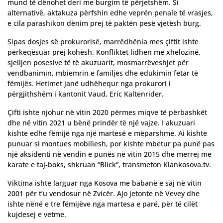
mund të dënohet deri me burgim të përjetshëm. Si
alternativë, aktakuza përfshin edhe veprën penale të vrasjes,
e cila parashikon dënim prej të paktën pesë vjetësh burg.
Sipas dosjes së prokurorisë, marrëdhënia mes çiftit ishte
përkeqësuar prej kohësh. Konfliktet lidhen me xhelozinë,
sjelljen posesive të të akuzuarit, mosmarrëveshjet për
vendbanimin, mbiemrin e familjes dhe edukimin fetar të
fëmijës. Hetimet janë udhëhequr nga prokurori i
përgjithshëm i kantonit Vaud, Eric Kaltenrider.
Çifti ishte njohur në vitin 2020 përmes miqve të përbashkët
dhe në vitin 2021 u bënë prindër të një vajze. I akuzuari
kishte edhe fëmijë nga një martesë e mëparshme. Ai kishte
punuar si montues mobiliesh, por kishte mbetur pa punë pas
një aksidenti në vendin e punës në vitin 2015 dhe merrej me
karate e taj-boks, shkruan “Blick”, transmeton Klankosova.tv.
Viktima ishte larguar nga Kosova me babanë e saj në vitin
2001 për t’u vendosur në Zvicër. Ajo jetonte në Vevey dhe
ishte nënë e tre fëmijëve nga martesa e parë, për të cilët
kujdesej e vetme.