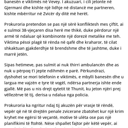
banesën e viktimës në Vevey. I akuzuari, i cili jetonte në
Gjermani dhe kishte një lidhje në distancë me partneren,
kishte mbërritur në Zvicër dy ditë më herët.
Prokuroria pretendon se pas një sërë konfliktesh mes çiftit, ai
e sulmoi 38-vjeçaren disa herë me thikë, duke përdorur një
armë të ndaluar që kombinonte një dorezë metalike me teh.
Viktima pësoi plagë të rënda në qafë dhe kraharor, të cilat
shkaktuan gjakderdhje të brendshme dhe të jashtme, duke i
marrë jetën.
Sipas hetimeve, pas sulmit ai nuk thirri ambulancën dhe as
nuk u përpoq t’i jepte ndihmën e parë. Përkundrazi,
dyshohet se mori telefonin e viktimës, e mbylli banesën dhe u
largua me vajzën e tyre të vogël, ndërsa partnerja ishte ende
gjallë. Më pas u nis drejt qytetit të Thunit, ku jeton njëri prej
vëllezërve të tij, derisa u ndalua nga policia.
Prokuroria ka ngritur ndaj tij akuzën për vrasje të rëndë,
vepër që në të drejtën penale zvicerane zbatohet kur një krim
kryhet me egërsi të veçantë, motive të ulëta ose pas një
planifikimi të ftohtë. Nëse shpallet fajtor për këtë vepër, ai