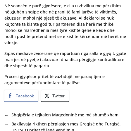
Në seancën e parë gjyqësore, e cila u zhvillua me përkthim
në gjuhën shqipe dhe në prani të familjarëve të viktimës, i
akuzuari mohoi një pjesë të akuzave. Ai deklaroi se nuk
kujtonte ta kishte goditur partneren disa herë me thikë,
mohoi se marrëdhënia mes tyre kishte qenë e keqe dhe
hodhi poshtë pretendimet se e kishte kërcënuar më herët me
vdekje.
Sipas mediave zvicerane që raportuan nga salla e gjyqit, gjatë
marrjes në pyetje i akuzuari dha disa përgjigje kontradiktore
dhe shpesh të paqarta.
Procesi gjyqësor pritet të vazhdojë me paraqitjen e
argumenteve përfundimtare të palëve.
Facebook
Twitter
←
Shqipëria e tejkalon Maqedoninë me më shumë xhami
→
Bakllavaja rikthen përplasjen mes Greqisë dhe Turqisë,
UNESCO pritet të japë vendimin