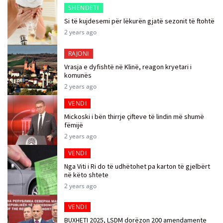
SHËNDETI
Si të kujdesemi për lëkurën gjatë sezonit të ftohtë
2 years ago
RAJONI
Vrasja e dyfishtë në Klinë, reagon kryetari i
komunës
2 years ago
VENDI
Mickoski i bën thirrje çifteve të lindin më shumë
fëmijë
2 years ago
VENDI
Nga Viti i Ri do të udhëtohet pa karton të gjelbërt
në këto shtete
2 years ago
VENDI
BUXHETI 2025, LSDM dorëzon 200 amendamente