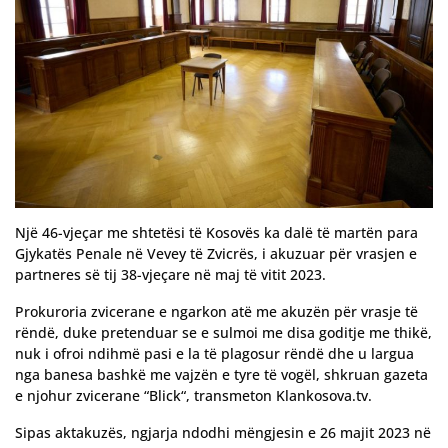
Një 46-vjeçar me shtetësi të Kosovës ka dalë të martën para
Gjykatës Penale në Vevey të Zvicrës, i akuzuar për vrasjen e
partneres së tij 38-vjeçare në maj të vitit 2023.
Prokuroria zvicerane e ngarkon atë me akuzën për vrasje të
rëndë, duke pretenduar se e sulmoi me disa goditje me thikë,
nuk i ofroi ndihmë pasi e la të plagosur rëndë dhe u largua
nga banesa bashkë me vajzën e tyre të vogël, shkruan gazeta
e njohur zvicerane “Blick“, transmeton Klankosova.tv.
Sipas aktakuzës, ngjarja ndodhi mëngjesin e 26 majit 2023 në