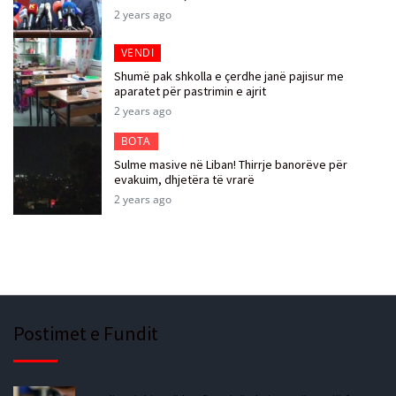
2 years ago
VENDI
Shumë pak shkolla e çerdhe janë pajisur me
aparatet për pastrimin e ajrit
2 years ago
BOTA
Sulme masive në Liban! Thirrje banorëve për
evakuim, dhjetëra të vrarë
2 years ago
Postimet e Fundit