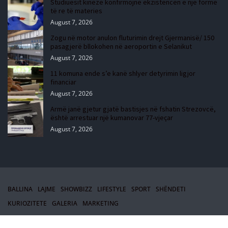
Studiuesit kinezë konfirmojnë ekzistencën e një forme
të re të materies
August 7, 2026
Zogu në motor anulon fluturimin drejt Gjermanisë/ 150
pasagjerë bllokohen në aeroportin e Selanikut
August 7, 2026
11 komuna ende s’e kanë shlyer detyrimin ligjor
financiar
August 7, 2026
Armë janë gjetur gjatë bastisjes në fshatin Strezovcë,
është arrestuar një kumanovar 77-vjeçar
August 7, 2026
BALLINA
LAJME
SHOWBIZZ
LIFESTYLE
SPORT
SHËNDETI
KURIOZITETE
GALERIA
MARKETING