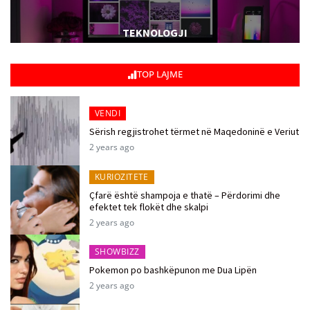
TEKNOLOGJI
TOP LAJME
VENDI
Sërish regjistrohet tërmet në Maqedoninë e Veriut
2 years ago
KURIOZITETE
Çfarë është shampoja e thatë – Përdorimi dhe
efektet tek flokët dhe skalpi
2 years ago
SHOWBIZZ
Pokemon po bashkëpunon me Dua Lipën
2 years ago