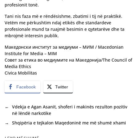
profesionit tonë.
Tani nis faza më e rëndësishme, zbatimi i tij në praktikë.
Vetëm me përkushtim ndaj etikës dhe standardeve
profesionale mund ta ruajmë besimin e qytetarëve dhe ta
mbrojmë interesin publik.
Македонски институт за медиуми – МИМ / Macedonian
Institute for Media – MIM
Совет за етика во медиумите на Македонија/The Council of
Media Ethics
Civica Mobilitas
Facebook
Twitter
←
Vdekja e Agan Asanit, shoferi i makinës rezulton pozitiv
në lëndë narkotike
→
Shqipëria e tejkalon Maqedoninë me më shumë xhami