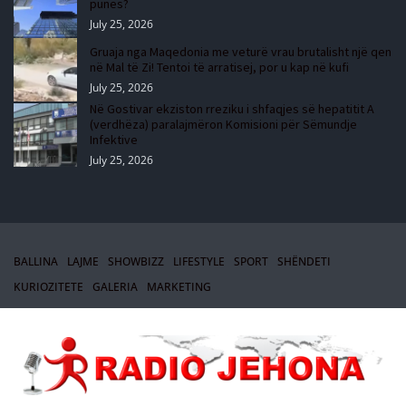
punës?
July 25, 2026
Gruaja nga Maqedonia me veturë vrau brutalisht një qen
në Mal të Zi! Tentoi të arratisej, por u kap në kufi
July 25, 2026
Në Gostivar ekziston rreziku i shfaqjes së hepatitit A
(verdhëza) paralajmëron Komisioni për Sëmundje
Infektive
July 25, 2026
BALLINA
LAJME
SHOWBIZZ
LIFESTYLE
SPORT
SHËNDETI
KURIOZITETE
GALERIA
MARKETING