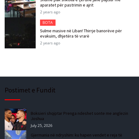
aparatet për pastrimin e ajrit
2 years ago
BOTA
Sulme masive në Liban! Thirrje banorëve për
evakuim, dhjetëra të vrarë
2 years ago
Postimet e Fundit
Boksieri shqiptar Prenga ndeshet sonte me anglezin
Joshua
July 25, 2026
Gjermania në ndryshim: ku hapen vendet e reja të