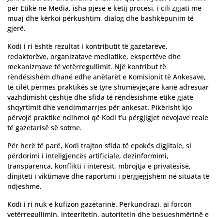
për Etikë në Media, isha pjesë e këtij procesi, i cili zgjati me
muaj dhe kërkoi përkushtim, dialog dhe bashkëpunim të
gjerë.
Kodi i ri është rezultat i kontributit të gazetarëve,
redaktorëve, organizatave mediatike, ekspertëve dhe
mekanizmave të vetërregullimit. Një kontribut të
rëndësishëm dhanë edhe anëtarët e Komisionit të Ankesave,
të cilët përmes praktikës së tyre shumëvjeçare kanë adresuar
vazhdimisht çështje dhe sfida të rëndësishme etike gjatë
shqyrtimit dhe vendimmarrjes për ankesat. Pikërisht kjo
përvojë praktike ndihmoi që Kodi t’u përgjigjet nevojave reale
të gazetarisë së sotme.
Për herë të parë, Kodi trajton sfida të epokës digjitale, si
përdorimi i inteligjencës artificiale, dezinformimi,
transparenca, konflikti i interesit, mbrojtja e privatësisë,
dinjiteti i viktimave dhe raportimi i përgjegjshëm në situata të
ndjeshme.
Kodi i ri nuk e kufizon gazetarinë. Përkundrazi, ai forcon
vetërregullimin, integritetin, autoritetin dhe besueshmërinë e