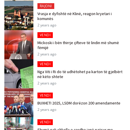
RAJONI
Vrasja e dyfishtë në Klinë, reagon kryetari i
komunës
2 years ago
VENDI
Mickoski i bën thirrje çifteve të lindin më shumë
fëmijë
2 years ago
VENDI
Nga Viti i Ri do të udhëtohet pa karton të gjelbërt
në këto shtete
2 years ago
VENDI
BUXHETI 2025, LSDM dorëzon 200 amendamente
2 years ago
VENDI
Shumë pak shkolla e çerdhe janë pajisur me