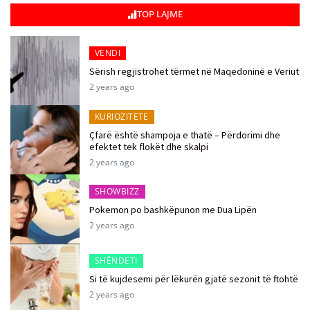
TOP LAJME
VENDI
Sërish regjistrohet tërmet në Maqedoninë e Veriut
2 years ago
KURIOZITETE
Çfarë është shampoja e thatë – Përdorimi dhe
efektet tek flokët dhe skalpi
2 years ago
SHOWBIZZ
Pokemon po bashkëpunon me Dua Lipën
2 years ago
SHËNDETI
Si të kujdesemi për lëkurën gjatë sezonit të ftohtë
2 years ago