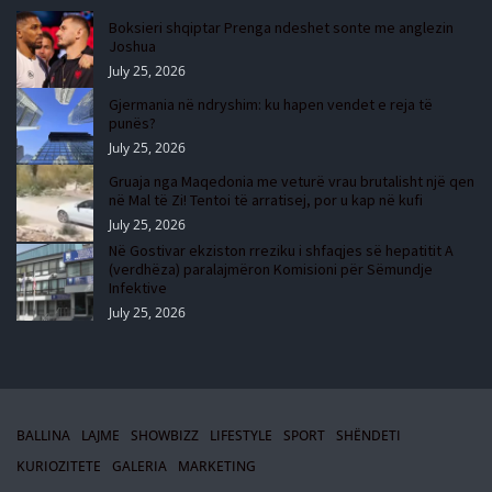
Boksieri shqiptar Prenga ndeshet sonte me anglezin
Joshua
July 25, 2026
Gjermania në ndryshim: ku hapen vendet e reja të
punës?
July 25, 2026
Gruaja nga Maqedonia me veturë vrau brutalisht një qen
në Mal të Zi! Tentoi të arratisej, por u kap në kufi
July 25, 2026
Në Gostivar ekziston rreziku i shfaqjes së hepatitit A
(verdhëza) paralajmëron Komisioni për Sëmundje
Infektive
July 25, 2026
BALLINA
LAJME
SHOWBIZZ
LIFESTYLE
SPORT
SHËNDETI
KURIOZITETE
GALERIA
MARKETING