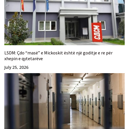
LSDM: Çdo “masë” e Mickoskit është një goditje e re për
xhepin e qytetarëve
July 25, 2026