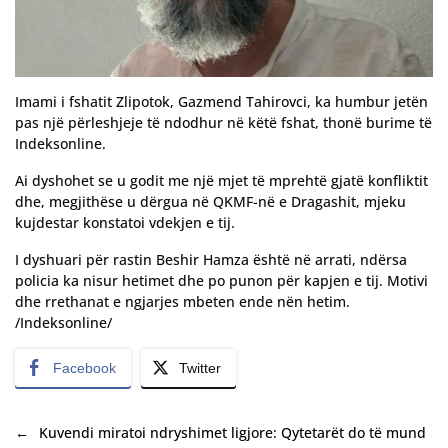
Imami i fshatit Zlipotok, Gazmend Tahirovci, ka humbur jetën
pas një përleshjeje të ndodhur në këtë fshat, thonë burime të
Indeksonline.
Ai dyshohet se u godit me një mjet të mprehtë gjatë konfliktit
dhe, megjithëse u dërgua në QKMF-në e Dragashit, mjeku
kujdestar konstatoi vdekjen e tij.
I dyshuari për rastin Beshir Hamza është në arrati, ndërsa
policia ka nisur hetimet dhe po punon për kapjen e tij. Motivi
dhe rrethanat e ngjarjes mbeten ende nën hetim.
/Indeksonline/
Facebook
Twitter
←
Kuvendi miratoi ndryshimet ligjore: Qytetarët do të mund