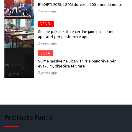
BUXHETI 2025, LSDM dorëzon 200 amendamente
2 years ago
VENDI
Shumë pak shkolla e çerdhe janë pajisur me
aparatet për pastrimin e ajrit
2 years ago
BOTA
Sulme masive në Liban! Thirrje banorëve për
evakuim, dhjetëra të vrarë
2 years ago
Postimet e Fundit