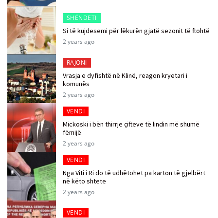
SHËNDETI
Si të kujdesemi për lëkurën gjatë sezonit të ftohtë
2 years ago
RAJONI
Vrasja e dyfishtë në Klinë, reagon kryetari i
komunës
2 years ago
VENDI
Mickoski i bën thirrje çifteve të lindin më shumë
fëmijë
2 years ago
VENDI
Nga Viti i Ri do të udhëtohet pa karton të gjelbërt
në këto shtete
2 years ago
VENDI