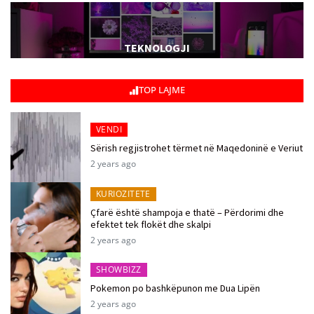
TEKNOLOGJI
TOP LAJME
VENDI
Sërish regjistrohet tërmet në Maqedoninë e Veriut
2 years ago
KURIOZITETE
Çfarë është shampoja e thatë – Përdorimi dhe
efektet tek flokët dhe skalpi
2 years ago
SHOWBIZZ
Pokemon po bashkëpunon me Dua Lipën
2 years ago