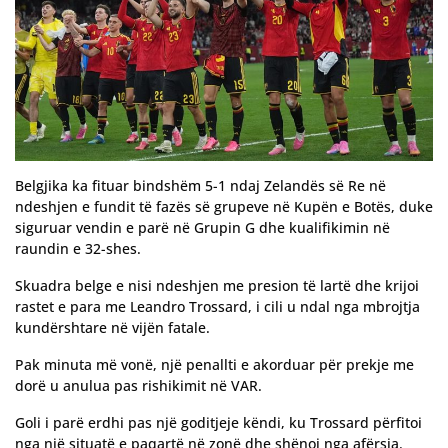
Belgjika ka fituar bindshëm 5-1 ndaj Zelandës së Re në
ndeshjen e fundit të fazës së grupeve në Kupën e Botës, duke
siguruar vendin e parë në Grupin G dhe kualifikimin në
raundin e 32-shes.
Skuadra belge e nisi ndeshjen me presion të lartë dhe krijoi
rastet e para me Leandro Trossard, i cili u ndal nga mbrojtja
kundërshtare në vijën fatale.
Pak minuta më vonë, një penallti e akorduar për prekje me
dorë u anulua pas rishikimit në VAR.
Goli i parë erdhi pas një goditjeje këndi, ku Trossard përfitoi
nga një situatë e paqartë në zonë dhe shënoi nga afërsia.