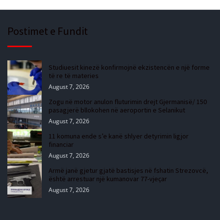
Postimet e Fundit
Studiuesit kinezë konfirmojnë ekzistencën e një forme
të re të materies
August 7, 2026
Zogu në motor anulon fluturimin drejt Gjermanisë/ 150
pasagjerë bllokohen në aeroportin e Selanikut
August 7, 2026
11 komuna ende s’e kanë shlyer detyrimin ligjor
financiar
August 7, 2026
Armë janë gjetur gjatë bastisjes në fshatin Strezovcë,
është arrestuar një kumanovar 77-vjeçar
August 7, 2026