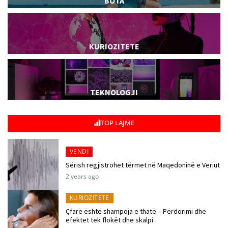
BOTA
KURIOZITETE
TEKNOLOGJI
TOP LAJME
VENDI
Sërish regjistrohet tërmet në Maqedoninë e Veriut
2 years ago
KURIOZITETE
Çfarë është shampoja e thatë – Përdorimi dhe
efektet tek flokët dhe skalpi