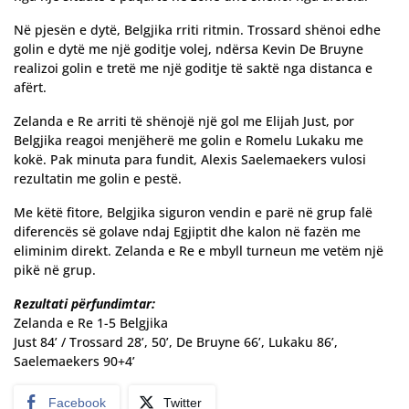
Në pjesën e dytë, Belgjika rriti ritmin. Trossard shënoi edhe
golin e dytë me një goditje volej, ndërsa Kevin De Bruyne
realizoi golin e tretë me një goditje të saktë nga distanca e
afërt.
Zelanda e Re arriti të shënojë një gol me Elijah Just, por
Belgjika reagoi menjëherë me golin e Romelu Lukaku me
kokë. Pak minuta para fundit, Alexis Saelemaekers vulosi
rezultatin me golin e pestë.
Me këtë fitore, Belgjika siguron vendin e parë në grup falë
diferencës së golave ndaj Egjiptit dhe kalon në fazën me
eliminim direkt. Zelanda e Re e mbyll turneun me vetëm një
pikë në grup.
Rezultati përfundimtar:
Zelanda e Re 1-5 Belgjika
Just 84’ / Trossard 28’, 50’, De Bruyne 66’, Lukaku 86’,
Saelemaekers 90+4’
Facebook
Twitter