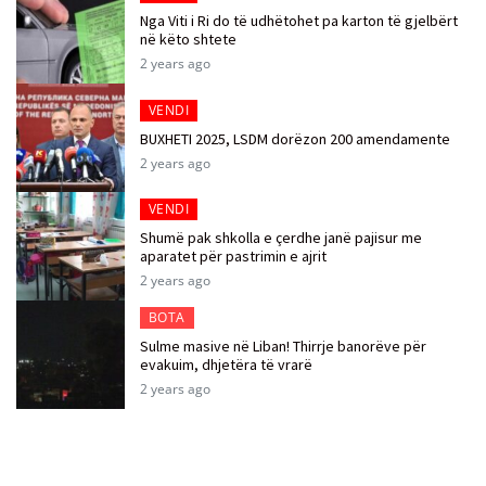
Nga Viti i Ri do të udhëtohet pa karton të gjelbërt
në këto shtete
2 years ago
VENDI
BUXHETI 2025, LSDM dorëzon 200 amendamente
2 years ago
VENDI
Shumë pak shkolla e çerdhe janë pajisur me
aparatet për pastrimin e ajrit
2 years ago
BOTA
Sulme masive në Liban! Thirrje banorëve për
evakuim, dhjetëra të vrarë
2 years ago