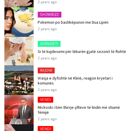
2 years ago
SHOWBIZZ
Pokemon po bashkëpunon me Dua Lipën
2 years ago
SHËNDETI
Si të kujdesemi për lëkurën gjatë sezonit të ftohtë
2 years ago
RAJONI
Vrasja e dyfishtë në Klinë, reagon kryetari i
komunës
2 years ago
VENDI
Mickoski i bën thirrje çifteve të lindin më shumë
fëmijë
2 years ago
VENDI