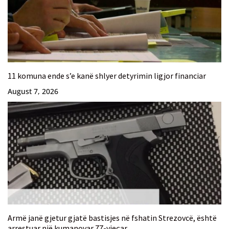
11 komuna ende s’e kanë shlyer detyrimin ligjor financiar
August 7, 2026
Armë janë gjetur gjatë bastisjes në fshatin Strezovcë, është
arrestuar një kumanovar 77-vjeçar