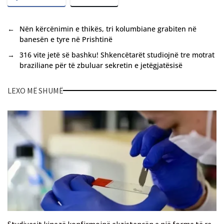
←
Nën kërcënimin e thikës, tri kolumbiane grabiten në
banesën e tyre në Prishtinë
→
316 vite jetë së bashku! Shkencëtarët studiojnë tre motrat
braziliane për të zbuluar sekretin e jetëgjatësisë
LEXO MË SHUMË
Studiuesit kinezë konfirmojnë ekzistencën e një forme të re