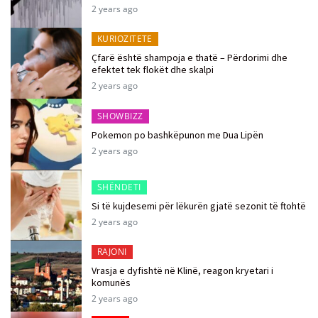
2 years ago
KURIOZITETE
Çfarë është shampoja e thatë – Përdorimi dhe
efektet tek flokët dhe skalpi
2 years ago
SHOWBIZZ
Pokemon po bashkëpunon me Dua Lipën
2 years ago
SHËNDETI
Si të kujdesemi për lëkurën gjatë sezonit të ftohtë
2 years ago
RAJONI
Vrasja e dyfishtë në Klinë, reagon kryetari i
komunës
2 years ago