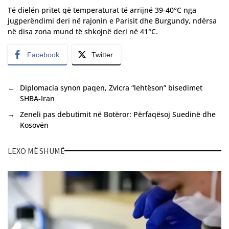
Të dielën pritet që temperaturat të arrijnë 39-40°C nga
jugperëndimi deri në rajonin e Parisit dhe Burgundy, ndërsa
në disa zona mund të shkojnë deri në 41°C.
Facebook
Twitter
←
Diplomacia synon paqen, Zvicra “lehtëson” bisedimet
SHBA-Iran
→
Zeneli pas debutimit në Botëror: Përfaqësoj Suedinë dhe
Kosovën
LEXO MË SHUMË