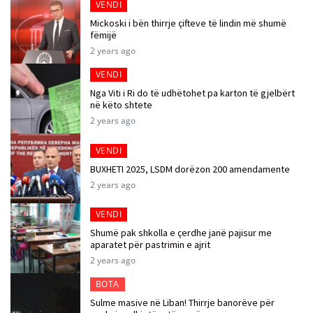
VENDI
Mickoski i bën thirrje çifteve të lindin më shumë
fëmijë
2 years ago
VENDI
Nga Viti i Ri do të udhëtohet pa karton të gjelbërt
në këto shtete
2 years ago
VENDI
BUXHETI 2025, LSDM dorëzon 200 amendamente
2 years ago
VENDI
Shumë pak shkolla e çerdhe janë pajisur me
aparatet për pastrimin e ajrit
2 years ago
BOTA
Sulme masive në Liban! Thirrje banorëve për