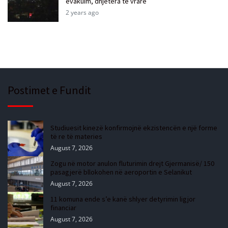
evakuim, dhjetëra të vrarë
2 years ago
Postimet e Fundit
Studiuesit kinezë konfirmojnë ekzistencën e një forme
të re të materies
August 7, 2026
Zogu në motor anulon fluturimin drejt Gjermanisë/ 150
pasagjerë bllokohen në aeroportin e Selanikut
August 7, 2026
11 komuna ende s’e kanë shlyer detyrimin ligjor
financiar
August 7, 2026