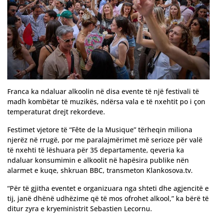
Franca ka ndaluar alkoolin në disa evente të një festivali të
madh kombëtar të muzikës, ndërsa vala e të nxehtit po i çon
temperaturat drejt rekordeve.
Festimet vjetore të “Fête de la Musique” tërheqin miliona
njerëz në rrugë, por me paralajmërimet më serioze për valë
të nxehti të lëshuara për 35 departamente, qeveria ka
ndaluar konsumimin e alkoolit në hapësira publike nën
alarmet e kuqe, shkruan BBC, transmeton Klankosova.tv.
“Për të gjitha eventet e organizuara nga shteti dhe agjencitë e
tij, janë dhënë udhëzime që të mos ofrohet alkool,” ka bërë të
ditur zyra e kryeministrit Sebastien Lecornu.