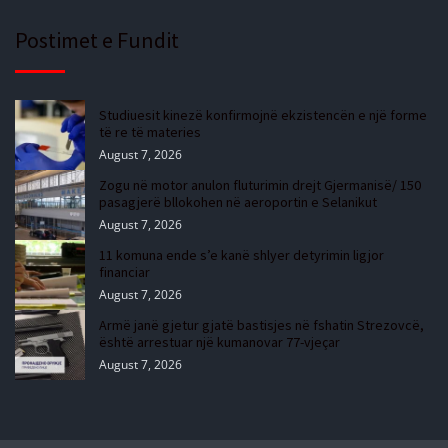
Postimet e Fundit
Studiuesit kinezë konfirmojnë ekzistencën e një forme
të re të materies
August 7, 2026
Zogu në motor anulon fluturimin drejt Gjermanisë/ 150
pasagjerë bllokohen në aeroportin e Selanikut
August 7, 2026
11 komuna ende s’e kanë shlyer detyrimin ligjor
financiar
August 7, 2026
Armë janë gjetur gjatë bastisjes në fshatin Strezovcë,
është arrestuar një kumanovar 77-vjeçar
August 7, 2026