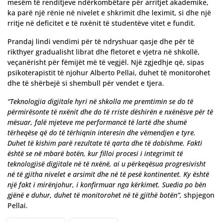
mesëm të renditjeve ndërkombëtare për arritjet akademike,
ka parë një rënie në nivelet e shkrimit dhe leximit, si dhe një
rritje në deficitet e të nxënit të studentëve vitet e fundit.
Prandaj lindi vendimi për të ndryshuar qasje dhe për të
rikthyer gradualisht librat dhe fletoret e vjetra në shkollë,
veçanërisht për fëmijët më të vegjël. Një zgjedhje që, sipas
psikoterapistit të njohur Alberto Pellai, duhet të monitorohet
dhe të shërbejë si shembull për vendet e tjera.
“Teknologjia digjitale hyri në shkolla me premtimin se do të
përmirësonte të nxënit dhe do të rriste dëshirën e nxënësve për të
mësuar, falë mjeteve me performancë të lartë dhe shumë
tërheqëse që do të tërhiqnin interesin dhe vëmendjen e tyre.
Duhet të kishim parë rezultate të qarta dhe të dobishme. Fakti
është se në mbarë botën, kur filloi procesi i integrimit të
teknologjisë digjitale në të nxënë, ai u përkeqësua progresivisht
në të gjitha nivelet e arsimit dhe në të pesë kontinentet. Ky është
një fakt i mirënjohur, i konfirmuar nga kërkimet. Suedia po bën
gjënë e duhur, duhet të monitorohet në të gjithë botën”,
shpjegon
Pellai.