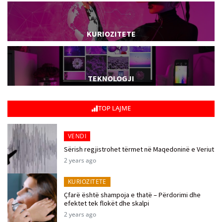
KURIOZITETE
TEKNOLOGJI
TOP LAJME
VENDI
Sërish regjistrohet tërmet në Maqedoninë e Veriut
2 years ago
KURIOZITETE
Çfarë është shampoja e thatë – Përdorimi dhe
efektet tek flokët dhe skalpi
2 years ago