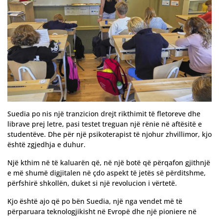
Suedia po nis një tranzicion drejt rikthimit të fletoreve dhe
librave prej letre, pasi testet treguan një rënie në aftësitë e
studentëve. Dhe për një psikoterapist të njohur zhvillimor, kjo
është zgjedhja e duhur.
Një kthim në të kaluarën që, në një botë që përqafon gjithnjë
e më shumë digjitalen në çdo aspekt të jetës së përditshme,
përfshirë shkollën, duket si një revolucion i vërtetë.
Kjo është ajo që po bën Suedia, një nga vendet më të
përparuara teknologjikisht në Evropë dhe një pioniere në