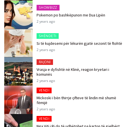
SHOWBIZZ
Pokemon po bashkëpunon me Dua Lipën
2 years ago
SHËNDETI
Si të kujdesemi për lëkurën gjatë sezonit të ftohtë
2 years ago
RAJONI
Vrasja e dyfishtë në Klinë, reagon kryetari i
komunës
2 years ago
VENDI
Mickoski i bën thirrje çifteve të lindin më shumë
fëmijë
2 years ago
VENDI
Nga Viti i Ri do të udhëtohet pa karton të gjelbërt