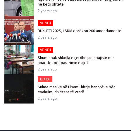
në këto shtete
2 years ago
VENDI
BUXHETI 2025, LSDM dorëzon 200 amendamente
2 years ago
VENDI
Shumë pak shkolla e çerdhe janë pajisur me
aparatet për pastrimin e ajrit
2 years ago
BOTA
Sulme masive në Liban! Thirrje banorëve për
evakuim, dhjetëra të vrarë
2 years ago