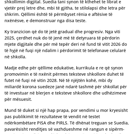
shkollimin digjital. Suedia tani synon të kthehet te librat e
vjetër prej letre dhe, mbi të gjitha, te stilolapsi dhe letra për
shkrim. Qëllimi është të përmbyset rënia e aftësive të
nxënësve, e demonstruar nga disa teste.
Ky tranzicion që do të jetë gradual dhe progresiv. Nga viti
2025, çerdhet nuk do të jenë më të detyruara të përdorin
mjete digjitale dhe për më tepër deri në fund të vitit 2026 do
të hyjë në fuqi një ndalim i përdorimit të telefonave celularë
në shkolla.
Madje edhe për qëllime edukative, kurrikula e re që synon
promovimin e të nxënit përmes teksteve shkollore duhet të
futet në fuqi në vitin 2028. Në të njëjtën kohë, mbi dy
miliardë korona suedeze janë ndarë tashmë për shkollat për
të investuar në blerjen e teksteve shkollore dhe udhëzimeve
për mësuesit.
Mund të duket si një hap prapa, por vendimi u mor kryesisht
pas publikimit të rezultateve të vendit në testet
ndërkombëtare PISA dhe PIRLS. Të dhënat treguan se Suedia,
pavarësisht renditjes së vazhdueshme në rangun e sipërm-