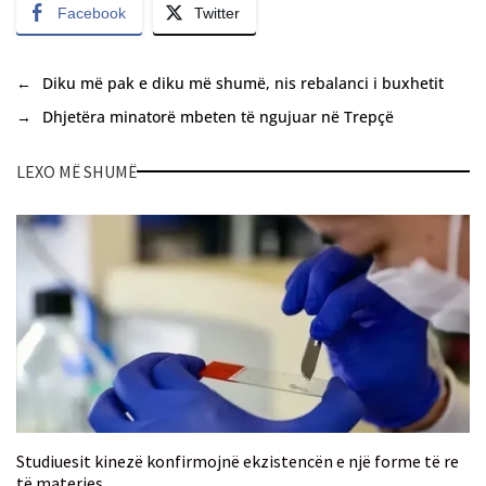
Facebook
Twitter
←
Diku më pak e diku më shumë, nis rebalanci i buxhetit
→
Dhjetëra minatorë mbeten të ngujuar në Trepçë
LEXO MË SHUMË
Studiuesit kinezë konfirmojnë ekzistencën e një forme të re
të materies