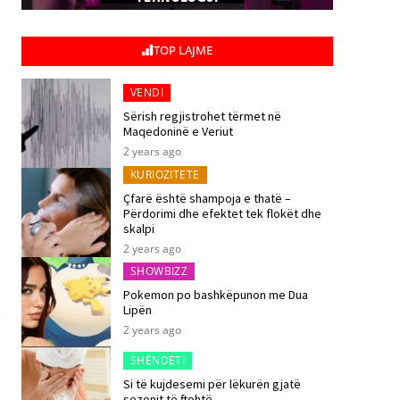
TOP LAJME
VENDI
Sërish regjistrohet tërmet në
Maqedoninë e Veriut
2 years ago
KURIOZITETE
Çfarë është shampoja e thatë –
Përdorimi dhe efektet tek flokët dhe
skalpi
2 years ago
SHOWBIZZ
Pokemon po bashkëpunon me Dua
Lipën
2 years ago
SHËNDETI
Si të kujdesemi për lëkurën gjatë
sezonit të ftohtë