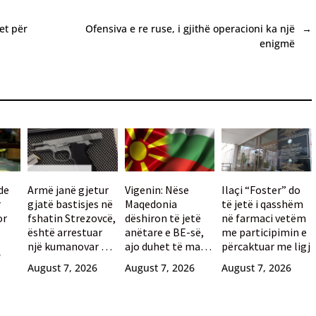
et për
Ofensiva e re ruse, i gjithë operacioni ka një
→
enigmë
de
Armë janë gjetur
Vigenin: Nëse
Ilaçi “Foster” do
r
gjatë bastisjes në
Maqedonia
të jetë i qasshëm
or
fshatin Strezovcë,
dëshiron të jetë
në farmaci vetëm
është arrestuar
anëtare e BE-së,
me participimin e
një kumanovar 77-
ajo duhet të marrë
përcaktuar me ligj
6
vjeçar
mbështetjen e
August 7, 2026
August 7, 2026
August 7, 2026
qytetarëve
bullgarë