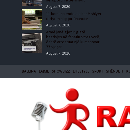
aeroportin e Selanikut
August 7, 2026
11 komuna ende s’e kanë shlyer
detyrimin ligjor financiar
August 7, 2026
Armë janë gjetur gjatë
bastisjes në fshatin Strezovcë,
është arrestuar një kumanovar
77-vjeçar
August 7, 2026
BALLINA
LAJME
SHOWBIZZ
LIFESTYLE
SPORT
SHËNDETI
K