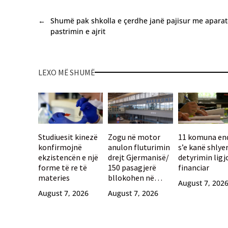
←
Shumë pak shkolla e çerdhe janë pajisur me aparat
pastrimin e ajrit
LEXO MË SHUMË
Studiuesit kinezë
Zogu në motor
11 komuna en
konfirmojnë
anulon fluturimin
s’e kanë shlye
ekzistencën e një
drejt Gjermanisë/
detyrimin ligj
forme të re të
150 pasagjerë
financiar
materies
bllokohen në
August 7, 202
aeroportin e
August 7, 2026
August 7, 2026
Selanikut