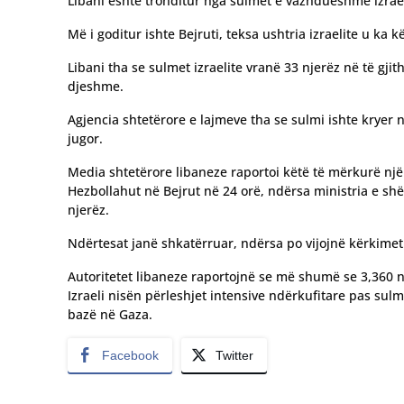
Libani është tronditur nga sulmet e vazhdueshme izraeli
Më i goditur ishte Bejruti, teksa ushtria izraelite u k
Libani tha se sulmet izraelite vranë 33 njerëz në të gji
djeshme.
Agjencia shtetërore e lajmeve tha se sulmi ishte kryer n
jugor.
Media shtetërore libaneze raportoi këtë të mërkurë një v
Hezbollahut në Bejrut në 24 orë, ndërsa ministria e shën
njerëz.
Ndërtesat janë shkatërruar, ndërsa po vijojnë kërkimet 
Autoritetet libaneze raportojnë se më shumë se 3,360 nje
Izraeli nisën përleshjet intensive ndërkufitare pas sulm
bazë në Gaza.
Facebook
Twitter