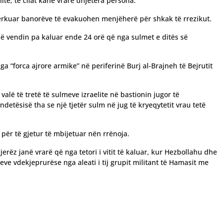
te, të cilat kanë vrarë dhjetëra persona.
a kërkuar banorëve të evakuohen menjëherë për shkak të rrezikut.
thë vendin pa kaluar ende 24 orë që nga sulmet e ditës së
ga “forca ajrore armike” në periferinë Burj al-Brajneh të Bejrutit
alë të tretë të sulmeve izraelite në bastionin jugor të
detësisë tha se një tjetër sulm në jug të kryeqytetit vrau tetë
për të gjetur të mbijetuar nën rrënoja.
rëz janë vrarë që nga tetori i vitit të kaluar, kur Hezbollahu dhe
eve vdekjeprurëse nga aleati i tij grupit militant të Hamasit me