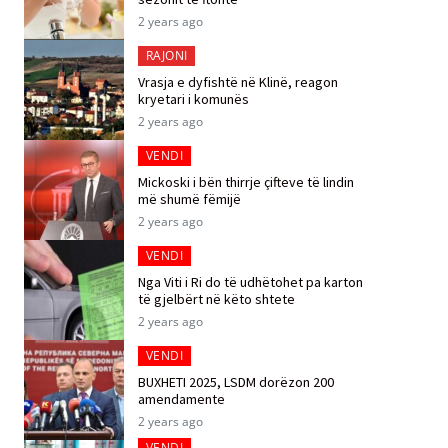
2 years ago
RAJONI
Vrasja e dyfishtë në Klinë, reagon
kryetari i komunës
2 years ago
VENDI
Mickoski i bën thirrje çifteve të lindin
më shumë fëmijë
2 years ago
VENDI
Nga Viti i Ri do të udhëtohet pa karton
të gjelbërt në këto shtete
2 years ago
VENDI
BUXHETI 2025, LSDM dorëzon 200
amendamente
2 years ago
VENDI