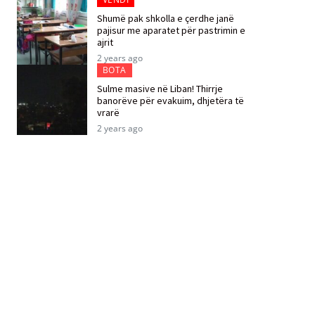
Shumë pak shkolla e çerdhe janë
pajisur me aparatet për pastrimin e
ajrit
2 years ago
BOTA
Sulme masive në Liban! Thirrje
banorëve për evakuim, dhjetëra të
vrarë
2 years ago