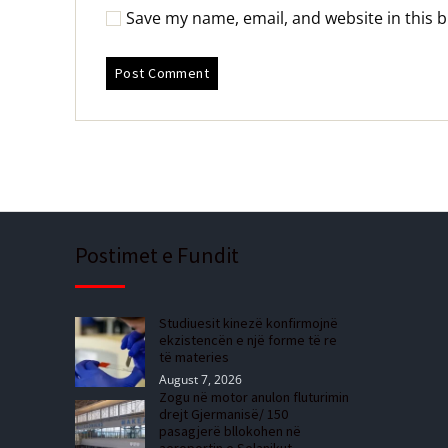
Save my name, email, and website in this 
Postimet e Fundit
Studiuesit kinezë konfirmojnë
ekzistencën e një forme të re
të materies
August 7, 2026
Zogu në motor anulon fluturimin
drejt Gjermanisë/ 150
pasagjerë bllokohen në