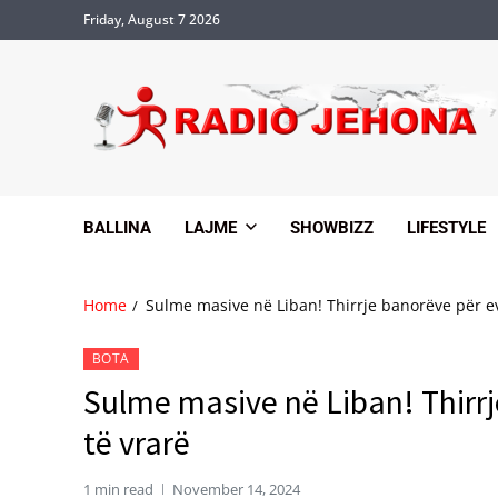
Friday, August 7 2026
BALLINA
LAJME
SHOWBIZZ
LIFESTYLE
Home
Sulme masive në Liban! Thirrje banorëve për e
BOTA
Sulme masive në Liban! Thirr
të vrarë
1 min read
November 14, 2024