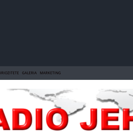
URIOZITETE
GALERIA
MARKETING