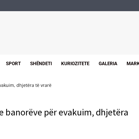
SPORT
SHËNDETI
KURIOZITETE
GALERIA
MARK
vakuim, dhjetëra të vrarë
je banorëve për evakuim, dhjetëra