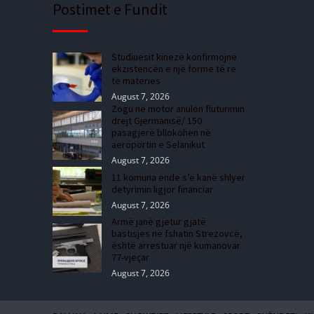
Postimet e Fundit
Studiuesit kinezë konfirmojnë
ekzistencën e një forme të re
të materies
August 7, 2026
Zogu në motor anulon fluturimin
drejt Gjermanisë/ 150
pasagjerë bllokohen në
aeroportin e Selanikut
August 7, 2026
11 komuna ende s’e kanë shlyer
detyrimin ligjor financiar
August 7, 2026
Armë janë gjetur gjatë
bastisjes në fshatin Strezovcë,
është arrestuar një kumanovar
77-vjeçar
August 7, 2026