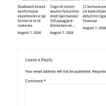
Studiuesit kinezë
Zogu në motor
11 komuna en
konfirmojnë
anulon fluturimin
s’e kanë shlye
ekzistencën e një
drejt Gjermanisë/
detyrimin ligj
forme të re të
150 pasagjerë
financiar
materies
bllokohen në
August 7, 202
aeroportin e
August 7, 2026
August 7, 2026
Selanikut
Leave a Reply
Your email address will not be published.
Require
Comment
*