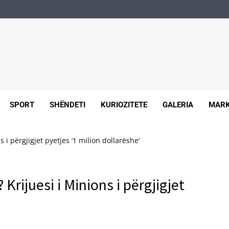
SPORT
SHËNDETI
KURIOZITETE
GALERIA
MARK
i përgjigjet pyetjes ‘1 milion dollarëshe’
rijuesi i Minions i përgjigjet