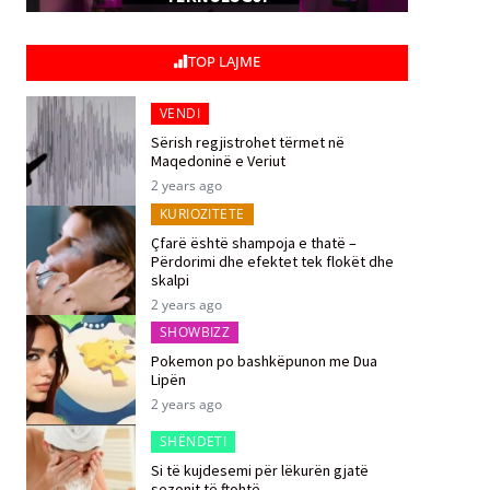
TOP LAJME
VENDI
Sërish regjistrohet tërmet në
Maqedoninë e Veriut
2 years ago
KURIOZITETE
Çfarë është shampoja e thatë –
Përdorimi dhe efektet tek flokët dhe
skalpi
2 years ago
SHOWBIZZ
Pokemon po bashkëpunon me Dua
Lipën
2 years ago
SHËNDETI
Si të kujdesemi për lëkurën gjatë
sezonit të ftohtë