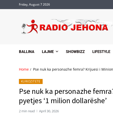
Friday, August 7 2026
BALLINA
LAJME
SHOWBIZZ
LIFESTYLE
Home
Pse nuk ka personazhe femra? Krijuesi i Minions 
KURIOZITETE
Pse nuk ka personazhe femra? K
pyetjes ‘1 milion dollarëshe’
2 min read
April 30, 2026