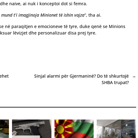
 dhe naive, ai nuk i konceptoi dot si femra.
 mund t’i imagjinoja Minionet të ishin vajza
“, tha ai.
e në paraqitjen e emocioneve të tyre, duke qenë se Minions
ksuar lëvizjet dhe personalizuar disa prej tyre.
fehet
Sinjal alarmi për Gjermaninë? Do të shkurtojë
→
SHBA trupat?