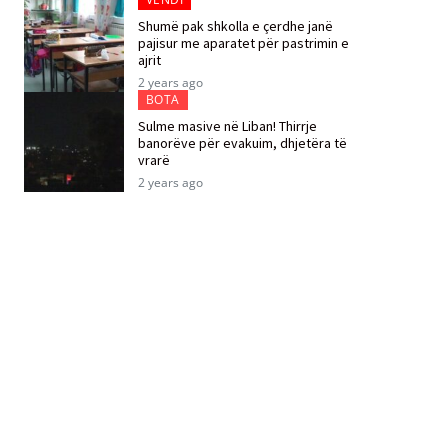
Shumë pak shkolla e çerdhe janë
pajisur me aparatet për pastrimin e
ajrit
2 years ago
BOTA
Sulme masive në Liban! Thirrje
banorëve për evakuim, dhjetëra të
vrarë
2 years ago