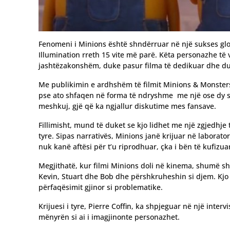
Fenomeni i Minions është shndërruar në një sukses glo
Illumination rreth 15 vite më parë. Këta personazhe të v
jashtëzakonshëm, duke pasur filma të dedikuar dhe d
Me publikimin e ardhshëm të filmit Minions & Monsters,
pse ato shfaqen në forma të ndryshme me një ose dy s
meshkuj, gjë që ka ngjallur diskutime mes fansave.
Fillimisht, mund të duket se kjo lidhet me një zgjedhje 
tyre. Sipas narrativës, Minions janë krijuar në laborat
nuk kanë aftësi për t’u riprodhuar, çka i bën të kufizu
Megjithatë, kur filmi Minions doli në kinema, shumë sh
Kevin, Stuart dhe Bob dhe përshkruheshin si djem. Kjo 
përfaqësimit gjinor si problematike.
Krijuesi i tyre, Pierre Coffin, ka shpjeguar në një inter
mënyrën si ai i imagjinonte personazhet.