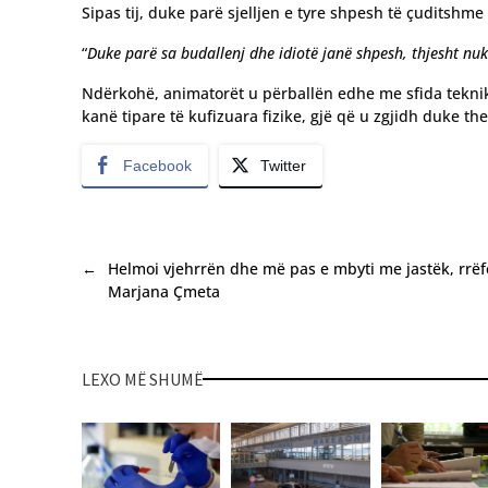
Sipas tij, duke parë sjelljen e tyre shpesh të çuditshme
“
Duke parë sa budallenj dhe idiotë janë shpesh, thjesht nuk
Ndërkohë, animatorët u përballën edhe me sfida teknik
kanë tipare të kufizuara fizike, gjë që u zgjidh duke the
Facebook
Twitter
←
Helmoi vjehrrën dhe më pas e mbyti me jastëk, rrë
Marjana Çmeta
LEXO MË SHUMË