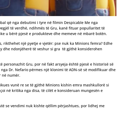
bal që nga debutimi i tyre në filmin Despicable Me nga
egjël të verdhë, ndihmës të Gru, kanë fituar popullaritet të
uke u bërë pjesë e produkteve dhe memeve në mbarë botën.
 rikthehet një pyetje e vjetër: pse nuk ka Minions femra? Edhe
y dhe ndonjëherë të veshur si gra të gjithë konsiderohen
të personazhit Gru, por në fakt arsyeja është pjesë e historisë së
or nga Dr. Nefario përmes një klonimi të ADN-së së modifikuar dhe
ar në numër.
ikues vunë re se të gjithë Minions kishin emra mashkullorë si
çoi në kritika nga disa, të cilët e konsideruan mungesën e
vistë se vendimi nuk kishte qëllim përjashtues, por lidhej me