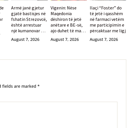
de
Armë janë gjetur
Vigenin: Nëse
Ilaçi “Foster” do
r
gjatë bastisjes në
Maqedonia
të jetë i qasshëm
or
fshatin Strezovcë,
dëshiron të jetë
në farmaci vetëm
është arrestuar
anëtare e BE-së,
me participimin e
një kumanovar 77-
ajo duhet të marrë
përcaktuar me ligj
6
vjeçar
mbështetjen e
August 7, 2026
August 7, 2026
August 7, 2026
qytetarëve
bullgarë
d fields are marked
*