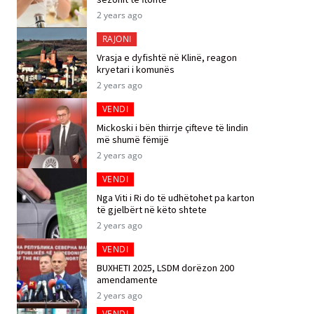
2 years ago
RAJONI
Vrasja e dyfishtë në Klinë, reagon
kryetari i komunës
2 years ago
VENDI
Mickoski i bën thirrje çifteve të lindin
më shumë fëmijë
2 years ago
VENDI
Nga Viti i Ri do të udhëtohet pa karton
të gjelbërt në këto shtete
2 years ago
VENDI
BUXHETI 2025, LSDM dorëzon 200
amendamente
2 years ago
VENDI