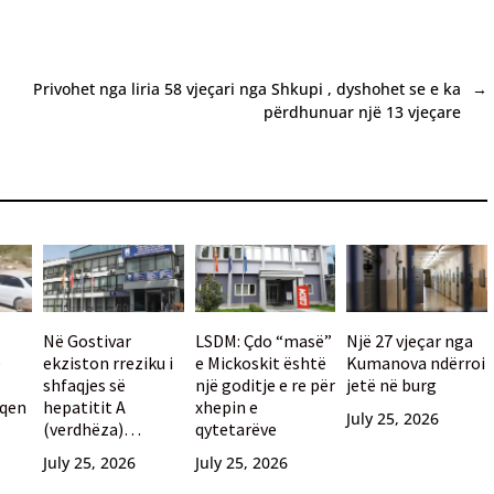
Privohet nga liria 58 vjeçari nga Shkupi , dyshohet se e ka
→
përdhunuar një 13 vjeçare
Në Gostivar
LSDM: Çdo “masë”
Një 27 vjeçar nga
e
ekziston rreziku i
e Mickoskit është
Kumanova ndërroi
shfaqjes së
një goditje e re për
jetë në burg
 qen
hepatitit A
xhepin e
July 25, 2026
(verdhëza)
qytetarëve
paralajmëron
July 25, 2026
July 25, 2026
u
Komisioni për