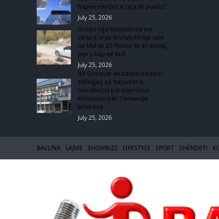
hapen vendet e reja të punës?
July 25, 2026
Gruaja nga Maqedonia me
veturë vrau brutalisht një qen
në Mal të Zi! Tentoi të arratisej,
por u kap në kufi
July 25, 2026
Në Gostivar ekziston rreziku i
shfaqjes së hepatitit A
(verdhëza) paralajmëron
Komisioni për Sëmundje
Infektive
July 25, 2026
BALLINA
LAJME
SHOWBIZZ
LIFESTYLE
SPORT
SHËNDETI
K