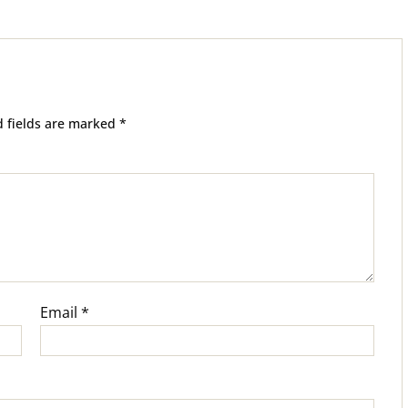
Sëmundje
Infektive
d fields are marked
*
Email
*