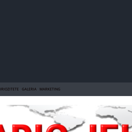
URIOZITETE
GALERIA
MARKETING