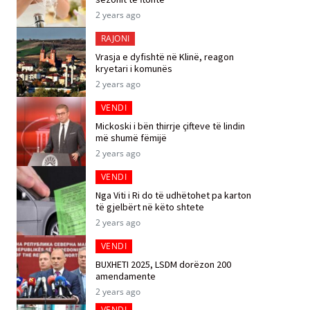
2 years ago
RAJONI
Vrasja e dyfishtë në Klinë, reagon
kryetari i komunës
2 years ago
VENDI
Mickoski i bën thirrje çifteve të lindin
më shumë fëmijë
2 years ago
VENDI
Nga Viti i Ri do të udhëtohet pa karton
të gjelbërt në këto shtete
2 years ago
VENDI
BUXHETI 2025, LSDM dorëzon 200
amendamente
2 years ago
VENDI