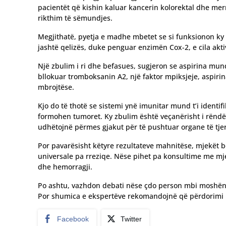
pacientët që kishin kaluar kancerin kolorektal dhe mer
rikthim të sëmundjes.
Megjithatë, pyetja e madhe mbetet se si funksionon ky
jashtë qelizës, duke penguar enzimën Cox-2, e cila aktivi
Një zbulim i ri dhe befasues, sugjeron se aspirina mun
bllokuar tromboksanin A2, një faktor mpiksjeje, aspiri
mbrojtëse.
Kjo do të thotë se sistemi ynë imunitar mund t’i identif
formohen tumoret. Ky zbulim është veçanërisht i rëndës
udhëtojnë përmes gjakut për të pushtuar organe të tje
Por pavarësisht këtyre rezultateve mahnitëse, mjekët bë
universale pa rreziqe. Nëse pihet pa konsultime me m
dhe hemorragji.
Po ashtu, vazhdon debati nëse çdo person mbi moshën 
Por shumica e ekspertëve rekomandojnë që përdorimi i s
Facebook
Twitter