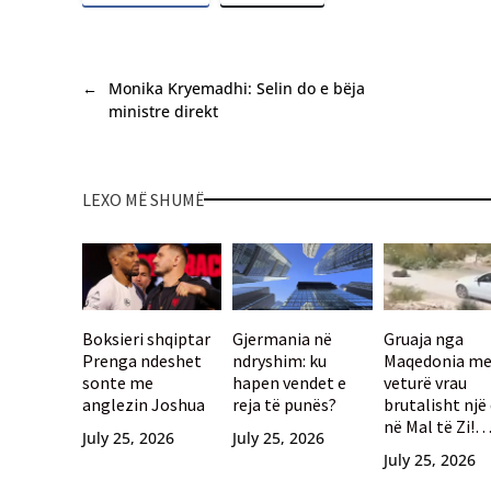
←
Monika Kryemadhi: Selin do e bëja
ministre direkt
LEXO MË SHUMË
Boksieri shqiptar
Gjermania në
Gruaja nga
Prenga ndeshet
ndryshim: ku
Maqedonia m
sonte me
hapen vendet e
veturë vrau
anglezin Joshua
reja të punës?
brutalisht një
në Mal të Zi!
July 25, 2026
July 25, 2026
Tentoi të
July 25, 2026
arratisej, por 