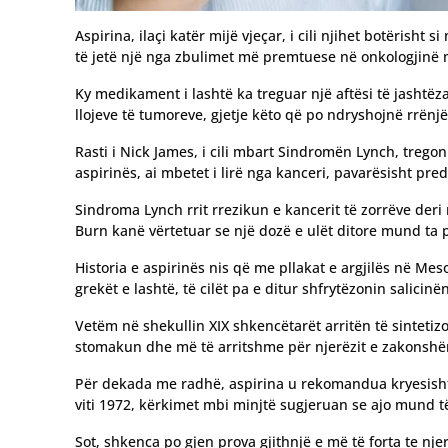
Aspirina, ilaçi katër mijë vjeçar, i cili njihet botërisht 
të jetë një nga zbulimet më premtuese në onkologjinë
Ky medikament i lashtë ka treguar një aftësi të jasht
llojeve të tumoreve, gjetje këto që po ndryshojnë rrënjë
Rasti i Nick James, i cili mbart Sindromën Lynch, tregon 
aspirinës, ai mbetet i lirë nga kanceri, pavarësisht pred
Sindroma Lynch rrit rrezikun e kancerit të zorrëve der
Burn kanë vërtetuar se një dozë e ulët ditore mund ta 
Historia e aspirinës nis që me pllakat e argjilës në Me
grekët e lashtë, të cilët pa e ditur shfrytëzonin salicinë
Vetëm në shekullin XIX shkencëtarët arritën të sintetizo
stomakun dhe më të arritshme për njerëzit e zakonsh
Për dekada me radhë, aspirina u rekomandua kryesisht 
viti 1972, kërkimet mbi minjtë sugjeruan se ajo mund 
Sot, shkenca po gjen prova gjithnjë e më të forta te njer