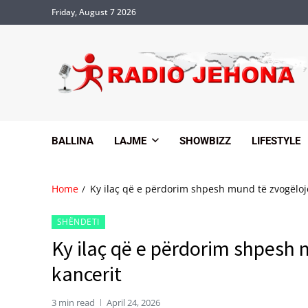
Friday, August 7 2026
BALLINA
LAJME
SHOWBIZZ
LIFESTYLE
Home
Ky ilaç që e përdorim shpesh mund të zvogëlojë
SHËNDETI
Ky ilaç që e përdorim shpesh 
kancerit
3 min read
April 24, 2026