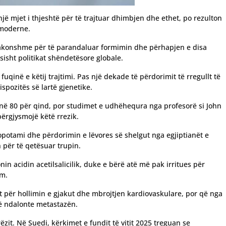
si një mjet i thjeshtë për të trajtuar dhimbjen dhe ethet, po rezulton
 moderne.
ëzakonshme për të parandaluar formimin dhe përhapjen e disa
sisht politikat shëndetësore globale.
fuqinë e këtij trajtimi. Pas një dekade të përdorimit të rregullt të
ispozitës së lartë gjenetike.
i në 80 për qind, por studimet e udhëhequra nga profesorë si John
përgjysmojë këtë rrezik.
sopotami dhe përdorimin e lëvores së shelgut nga egjiptianët e
n për të qetësuar trupin.
nin acidin acetilsalicilik, duke e bërë atë më pak irritues për
ëm.
për hollimin e gjakut dhe mbrojtjen kardiovaskulare, por që nga
të ndalonte metastazën.
ëzit. Në Suedi, kërkimet e fundit të vitit 2025 treguan se