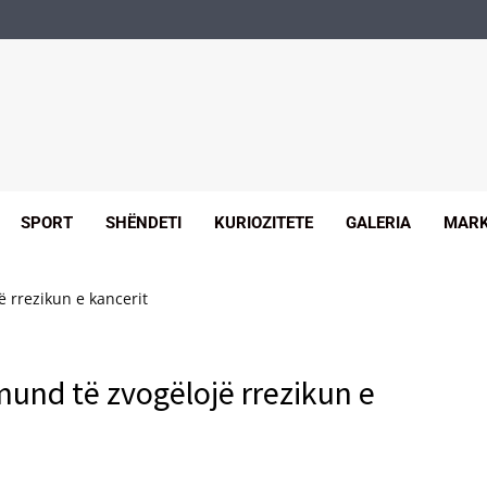
SPORT
SHËNDETI
KURIOZITETE
GALERIA
MARK
 rrezikun e kancerit
mund të zvogëlojë rrezikun e