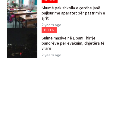
Shumë pak shkolla e çerdhe janë
pajisur me aparatet për pastrimin e
ajrit
2 years ago
BOTA
Sulme masive në Liban! Thirrje
banorëve për evakuim, dhjetëra të
vrarë
2 years ago