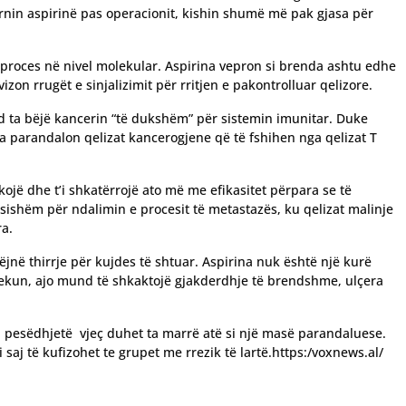
rnin aspirinë pas operacionit, kishin shumë më pak gjasa për
 proces në nivel molekular. Aspirina vepron si brenda ashtu edhe
zon rrugët e sinjalizimit për rritjen e pakontrolluar qelizore.
d ta bëjë kancerin “të dukshëm” për sistemin imunitar. Duke
na parandalon qelizat kancerogjene që të fshihen nga qelizat T
ikojë dhe t’i shkatërrojë ato më me efikasitet përpara se të
ishëm për ndalimin e procesit të metastazës, ku qelizat malinje
ra.
jnë thirrje për kujdes të shtuar. Aspirina nuk është një kurë
jekun, ajo mund të shkaktojë gjakderdhje të brendshme, ulçera
pesëdhjetë vjeç duhet ta marrë atë si një masë parandaluese.
aj të kufizohet te grupet me rrezik të lartë.https:/voxnews.al/