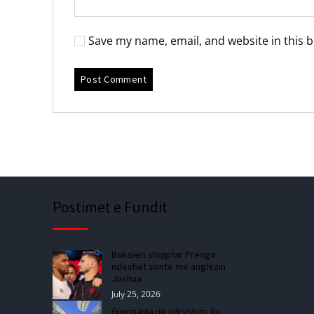
Save my name, email, and website in this 
Postimet e Fundit
Boksieri shqiptar Prenga
ndeshet sonte me anglezin
Joshua
July 25, 2026
Gjermania në ndryshim: ku