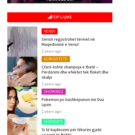
TOP LAJME
VENDI
Sërish regjistrohet tërmet në
Maqedoninë e Veriut
2 years ago
KURIOZITETE
Çfarë është shampoja e thatë –
Përdorimi dhe efektet tek flokët dhe
skalpi
2 years ago
SHOWBIZZ
Pokemon po bashkëpunon me Dua
Lipën
2 years ago
SHËNDETI
Si të kujdesemi për lëkurën gjatë
sezonit të ftohtë