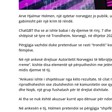
Arve Hjalmar Holmen, një qytetar norvegjez jo publik, u
gabimisht për një krim të rëndë.
ChatGBT tha se ai ishte babai i dy djemve të rinj, 7 dhe 
shtëpisë së tyre në Trondheim, Norvegji, në dhjetor 20
Përgjigja vazhdoi duke pretenduar se rasti “tronditi” 
fëmijëve.
Në një ankesë drejtuar Autoritetit Norvegjez të Mbrojtj
rreme”, kishte disa elementë që përputheshin me jetën 
midis djemve të tij.
“Ankuesi ishte i shqetësuar nga këto rezultate, të cilat
riprodhoheshin ose zbuloheshin në komunitetin ose qyte
dhe Noyb, një grup fushatash për të drejtat dixhitale.
Ai tha se nuk është akuzuar kurrë apo dënuar për ndon
Në ankesën e tij, Holmen pretendoi se përgjigja “shpifë