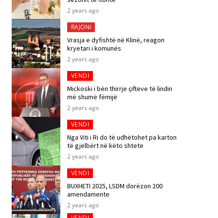
2 years ago
RAJONI
Vrasja e dyfishtë në Klinë, reagon
kryetari i komunës
2 years ago
VENDI
Mickoski i bën thirrje çifteve të lindin
më shumë fëmijë
2 years ago
VENDI
Nga Viti i Ri do të udhëtohet pa karton
të gjelbërt në këto shtete
2 years ago
VENDI
BUXHETI 2025, LSDM dorëzon 200
amendamente
2 years ago
VENDI