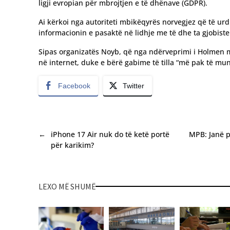
ligji evropian për mbrojtjen e të dhënave (GDPR).
Ai kërkoi nga autoriteti mbikëqyrës norvegjez që të ur
informacionin e pasaktë në lidhje me të dhe ta gjobis
Sipas organizatës Noyb, që nga ndërveprimi i Holmen m
në internet, duke e bërë gabime të tilla “më pak të m
Facebook
Twitter
←
iPhone 17 Air nuk do të ketë portë
MPB: Janë p
për karikim?
LEXO MË SHUMË