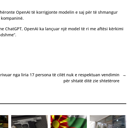
dhëronte OpenAI të korrigjonte modelin e saj për të shmangur
te kompaninë.
e ChatGPT, OpenAI ka lançuar një model të ri me aftësi kërkimi
undshme”.
rivuar nga liria 17 persona të cilët nuk e respektuan vendimin
→
për shtatë ditë zie shtetërore