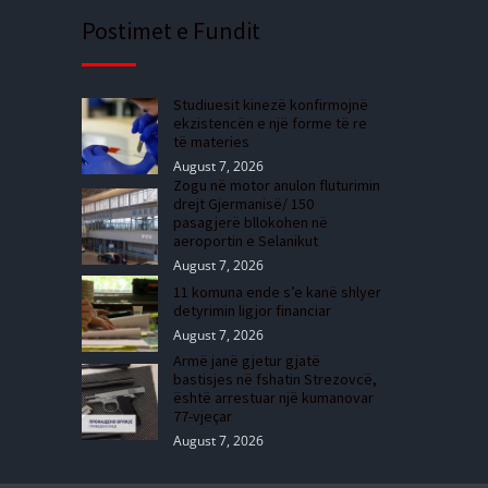
Postimet e Fundit
Studiuesit kinezë konfirmojnë
ekzistencën e një forme të re
të materies
August 7, 2026
Zogu në motor anulon fluturimin
drejt Gjermanisë/ 150
pasagjerë bllokohen në
aeroportin e Selanikut
August 7, 2026
11 komuna ende s’e kanë shlyer
detyrimin ligjor financiar
August 7, 2026
Armë janë gjetur gjatë
bastisjes në fshatin Strezovcë,
është arrestuar një kumanovar
77-vjeçar
August 7, 2026