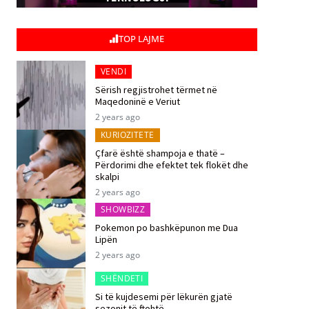
TOP LAJME
VENDI
Sërish regjistrohet tërmet në
Maqedoninë e Veriut
2 years ago
KURIOZITETE
Çfarë është shampoja e thatë –
Përdorimi dhe efektet tek flokët dhe
skalpi
2 years ago
SHOWBIZZ
Pokemon po bashkëpunon me Dua
Lipën
2 years ago
SHËNDETI
Si të kujdesemi për lëkurën gjatë
sezonit të ftohtë