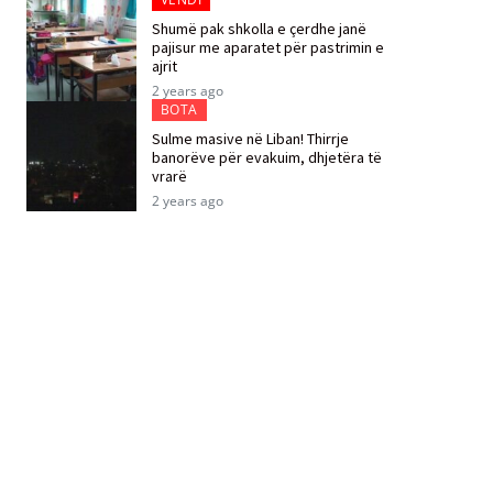
Shumë pak shkolla e çerdhe janë
pajisur me aparatet për pastrimin e
ajrit
2 years ago
BOTA
Sulme masive në Liban! Thirrje
banorëve për evakuim, dhjetëra të
vrarë
2 years ago