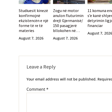
Studiuesit kinezë
Zogu në motor
11 komuna en
konfirmojnë
anulon fluturimin
s’e kanë shlye
ekzistencën e një
drejt Gjermanisë/
detyrimin ligj
forme të re të
150 pasagjerë
financiar
materies
bllokohen në
August 7, 202
aeroportin e
August 7, 2026
August 7, 2026
Selanikut
Leave a Reply
Your email address will not be published.
Require
Comment
*