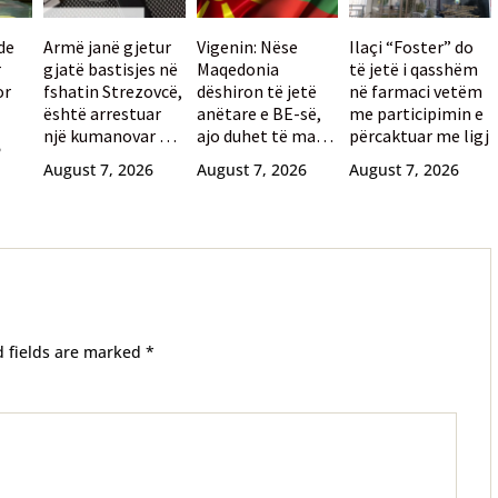
de
Armë janë gjetur
Vigenin: Nëse
Ilaçi “Foster” do
r
gjatë bastisjes në
Maqedonia
të jetë i qasshëm
or
fshatin Strezovcë,
dëshiron të jetë
në farmaci vetëm
është arrestuar
anëtare e BE-së,
me participimin e
një kumanovar 77-
ajo duhet të marrë
përcaktuar me ligj
6
vjeçar
mbështetjen e
August 7, 2026
August 7, 2026
August 7, 2026
qytetarëve
bullgarë
d fields are marked
*