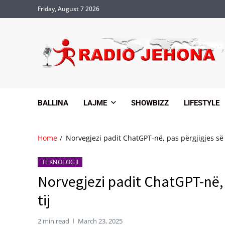
Friday, August 7 2026
BALLINA
LAJME
SHOWBIZZ
LIFESTYLE
Home
Norvegjezi padit ChatGPT-në, pas përgjigjes së
TEKNOLOGJI
Norvegjezi padit ChatGPT-në, 
tij
2 min read
March 23, 2025