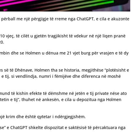
 përball me një përgjigje të rreme nga ChatGPT, e cila e akuzonte
10 vjeç, të cilët u gjetën tragjikisht të vdekur në një liqen pranë
20.
kombin dhe se Holmen u dënua me 21 vjet burg për vrasjen e të dy
es së të Dhënave, Holmen tha se historia, megjithëse “plotësisht e
e tij, si vendlindja, numri i fëmijëve dhe diferenca në moshë
 mund të kishin efekte të dëmshme në jetën e tij private nëse ato
tin e tij”, thuhet në ankesën, e cila u depozitua nga Holmen
jë krim dhe është qytetar i ndërgjegjshëm.
se” e ChatGPT shkelte dispozitat e saktësisë të përcaktuara nga