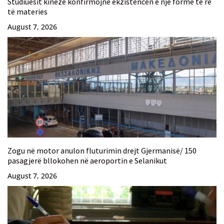
Studiuesit kinezë konfirmojnë ekzistencën e një forme të re
të materies
August 7, 2026
Zogu në motor anulon fluturimin drejt Gjermanisë/ 150
pasagjerë bllokohen në aeroportin e Selanikut
August 7, 2026