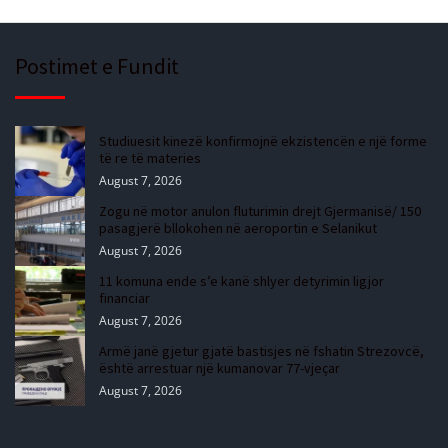
Postimet e Fundit
Studiuesit kinezë konfirmojnë ekzistencën e një forme
të re të materies
August 7, 2026
Zogu në motor anulon fluturimin drejt Gjermanisë/ 150
pasagjerë bllokohen në aeroportin e Selanikut
August 7, 2026
11 komuna ende s’e kanë shlyer detyrimin ligjor
financiar
August 7, 2026
Armë janë gjetur gjatë bastisjes në fshatin Strezovcë,
është arrestuar një kumanovar 77-vjeçar
August 7, 2026