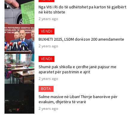
Nga Viti i Ri do të udhëtohet pa karton të gjelbërt
në këto shtete
2 years ago
VENDI
BUXHETI 2025, LSDM dorëzon 200 amendamente
2 years ago
VENDI
Shumë pak shkolla e çerdhe janë pajisur me
aparatet për pastrimin e ajrit
2 years ago
BOTA
Sulme masive në Liban! Thirrje banorëve për
evakuim, dhjetëra të vrarë
2 years ago