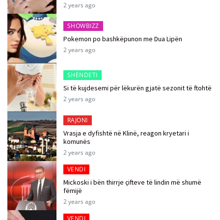
2 years ago
SHOWBIZZ
Pokemon po bashkëpunon me Dua Lipën
2 years ago
SHËNDETI
Si të kujdesemi për lëkurën gjatë sezonit të ftohtë
2 years ago
RAJONI
Vrasja e dyfishtë në Klinë, reagon kryetari i
komunës
2 years ago
VENDI
Mickoski i bën thirrje çifteve të lindin më shumë
fëmijë
2 years ago
VENDI