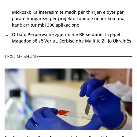
←
Mickoski: Ka interesim të madh për thirrjen e dytë për
paratë hungareze për projekte kapitale nëpër komuna,
kanë arritur mbi 300 aplikacione
→
Orban: Përparësi në zgjerimin e BE-së duhet t’i jepet
Maqedonisë së Veriut, Serbisë dhe Malit të Zi, jo Ukrainës
LEXO MË SHUMË