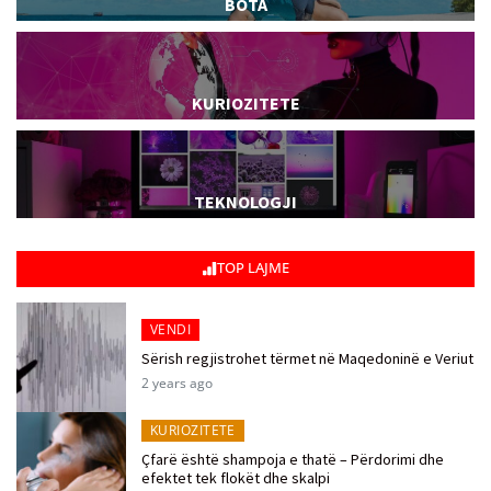
BOTA
KURIOZITETE
TEKNOLOGJI
TOP LAJME
VENDI
Sërish regjistrohet tërmet në Maqedoninë e Veriut
2 years ago
KURIOZITETE
Çfarë është shampoja e thatë – Përdorimi dhe
efektet tek flokët dhe skalpi