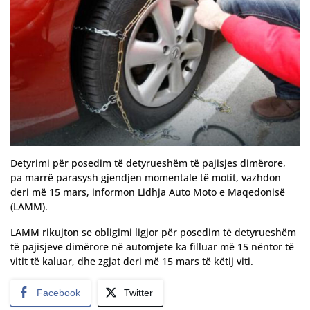
Detyrimi për posedim të detyrueshëm të pajisjes dimërore,
pa marrë parasysh gjendjen momentale të motit, vazhdon
deri më 15 mars, informon Lidhja Auto Moto e Maqedonisë
(LAMM).
LAMM rikujton se obligimi ligjor për posedim të detyrueshëm
të pajisjeve dimërore në automjete ka filluar më 15 nëntor të
vitit të kaluar, dhe zgjat deri më 15 mars të këtij viti.
Facebook
Twitter