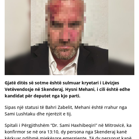
Gjatë ditës së sotme është sulmuar kryetari i Lëvizjes
Vetëvendosje në Skenderaj, Hysni Mehani, i cili është edhe
kandidat për deputet nga kjo parti.
Sipas një statusi të Bahri Zabelit, Mehani është rrahur nga
Sami Lushtaku dhe njerëzit e tij.
Spitali i Përgjithshëm “Dr. Sami Haxhibeqiri” në Mitrovicë, ka
konfirmor se në ora 13:10, dy persona nga Skenderaj kanë
kërkuar ndihmë mjekësore emergjente. Të dy personat kanë