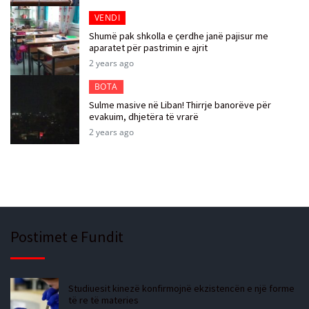
VENDI
Shumë pak shkolla e çerdhe janë pajisur me
aparatet për pastrimin e ajrit
2 years ago
BOTA
Sulme masive në Liban! Thirrje banorëve për
evakuim, dhjetëra të vrarë
2 years ago
Postimet e Fundit
Studiuesit kinezë konfirmojnë ekzistencën e një forme
të re të materies