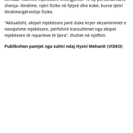
shenja- lëndime, njëri fizike në fytyrë dhe kokë, kurse tjetri
lëndime/gërvishje fizike.
“Aktualisht, ekipet mjekësore janë duke kryer ekzaminimet e
nevojshme mjekësore, përfshirë konsultimet nga ekipet
mjekësore të reparteve të tjera”, thuhet në njoftim.
Publikohen pamjet nga sulmi ndaj Hysni Mehanit (VIDEO)