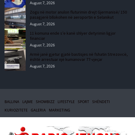
August 7, 2026
Zogu në motor anulon fluturimin drejt Gjermanisë/ 150
pasagjerë bllokohen në aeroportin e Selanikut
August 7, 2026
11 komuna ende s’e kanë shlyer detyrimin ligjor
financiar
August 7, 2026
Armë janë gjetur gjatë bastisjes në fshatin Strezovcë,
është arrestuar një kumanovar 77-vjeçar
August 7, 2026
BALLINA
LAJME
SHOWBIZZ
LIFESTYLE
SPORT
SHËNDETI
KURIOZITETE
GALERIA
MARKETING