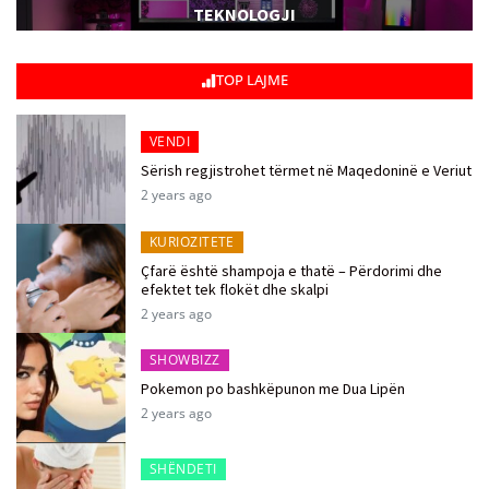
TEKNOLOGJI
TOP LAJME
VENDI
Sërish regjistrohet tërmet në Maqedoninë e Veriut
2 years ago
KURIOZITETE
Çfarë është shampoja e thatë – Përdorimi dhe
efektet tek flokët dhe skalpi
2 years ago
SHOWBIZZ
Pokemon po bashkëpunon me Dua Lipën
2 years ago
SHËNDETI