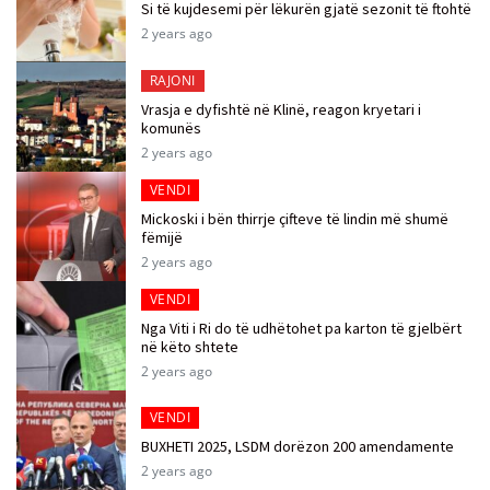
Si të kujdesemi për lëkurën gjatë sezonit të ftohtë
2 years ago
RAJONI
Vrasja e dyfishtë në Klinë, reagon kryetari i
komunës
2 years ago
VENDI
Mickoski i bën thirrje çifteve të lindin më shumë
fëmijë
2 years ago
VENDI
Nga Viti i Ri do të udhëtohet pa karton të gjelbërt
në këto shtete
2 years ago
VENDI
BUXHETI 2025, LSDM dorëzon 200 amendamente
2 years ago